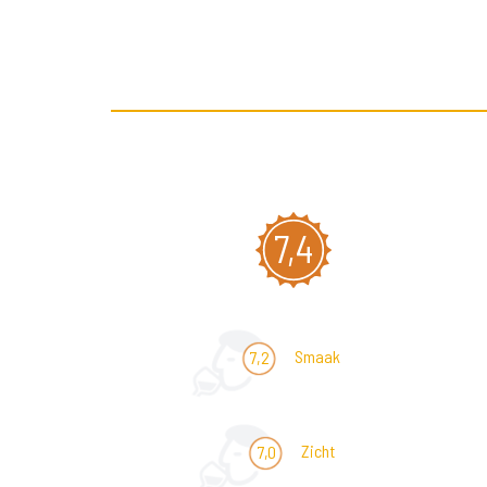
7,4
Smaak
7,2
Zicht
7,0