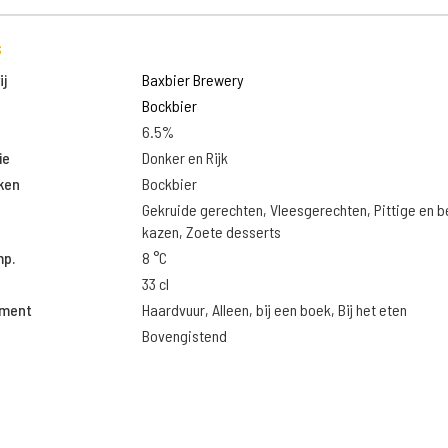
s
j
Baxbier Brewery
Bockbier
6.5%
ie
Donker en Rijk
ken
Bockbier
Gekruide gerechten, Vleesgerechten, Pittige en 
kazen, Zoete desserts
mp.
8 °C
33 cl
oment
Haardvuur, Alleen, bij een boek, Bij het eten
Bovengistend