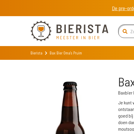
De pre-ord
Bierista
Bax Bier Oma's Pruim
Bax
Baxbier
Je kunt v
ontstaan
goed bij
doen dan
moutsoo