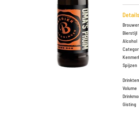
Detail
Brouweri
Bierstijl
Alcohol
Categor
Kenmer
Spijzen
Drinkte
Volume
Drinkm
Gisting