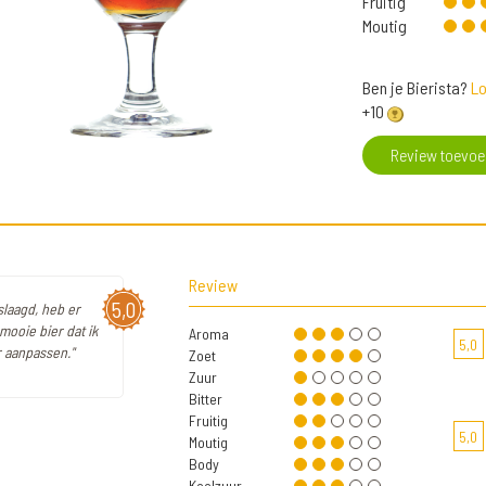
Fruitig
Moutig
Ben je Bierista?
Lo
+10
Review toevo
Review
5,0
slaagd, heb er
mooie bier dat ik
Aroma
5,0
r aanpassen."
Zoet
Zuur
Bitter
Fruitig
5,0
Moutig
Body
Koolzuur