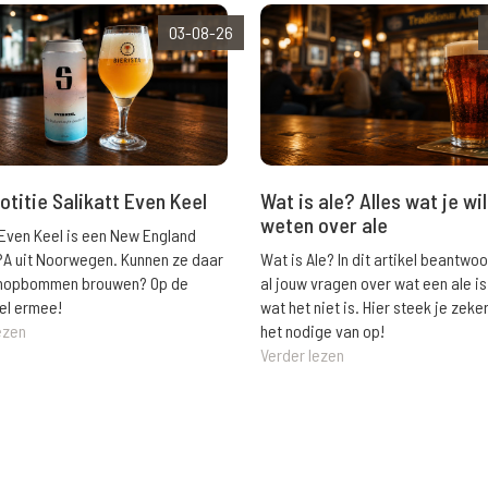
03-08-26
Wat is ale? Alles wat je wil
otitie Salikatt Even Keel
weten over ale
 Even Keel is een New England
Wat is Ale? In dit artikel beantwo
PA uit Noorwegen. Kunnen ze daar
al jouw vragen over wat een ale is
e hopbommen brouwen? Op de
wat het niet is. Hier steek je zeke
el ermee!
het nodige van op!
ezen
Verder lezen