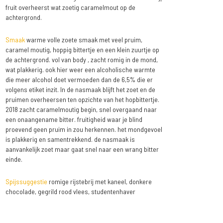
fruit overheerst wat zoetig caramelmout op de
achtergrond.
Smaak
warme volle zoete smaak met veel pruim,
caramel moutig, hoppig bittertje en een klein zuurtje op
de achtergrond. vol van body , zacht romig in de mond,
wat plakkerig. ook hier weer een alcoholische warmte
die meer alcohol doet vermoeden dan de 6,5% die er
volgens etiket inzit. In de nasmaak blijft het zoet en de
pruimen overheersen ten opzichte van het hopbittertje.
2018 zacht caramelmoutig begin, snel overgaand naar
een onaangename bitter. fruitigheid waar je blind
proevend geen pruim in zou herkennen. het mondgevoel
is plakkerig en samentrekkend. de nasmaak is
aanvankelijk zoet maar gaat snel naar een wrang bitter
einde.
Spijssuggestie
romige rijstebrij met kaneel, donkere
chocolade, gegrild rood vlees, studentenhaver