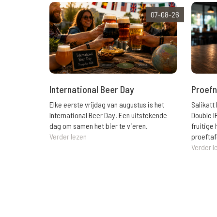
07-08-26
International Beer Day
Proefn
Elke eerste vrijdag van augustus is het
Salikatt
International Beer Day. Een uitstekende
Double I
dag om samen het bier te vieren.
fruitig
Verder lezen
proeftaf
Verder l