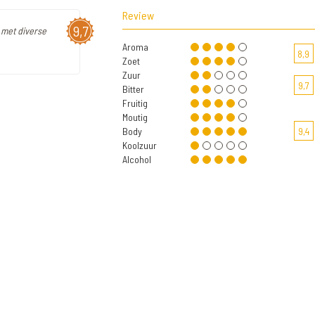
Review
9,7
 met diverse
Aroma
8,9
Zoet
Zuur
9,7
Bitter
Fruitig
Moutig
Body
9,4
Koolzuur
Alcohol