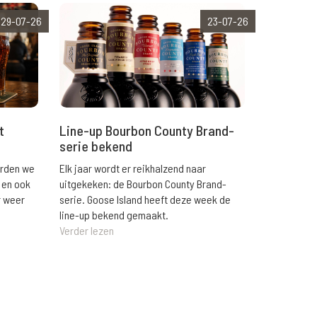
29-07-26
23-07-26
t
Line-up Bourbon County Brand-
serie bekend
orden we
Elk jaar wordt er reikhalzend naar
 en ook
uitgekeken: de Bourbon County Brand-
r weer
serie. Goose Island heeft deze week de
line-up bekend gemaakt.
Verder lezen