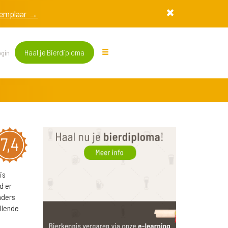
exemplaar →
Haal je Bierdiploma
gin
7,4
is
d er
nders
llende