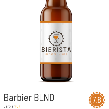
Barbier BLND
7,8
Barbier
(
6
)