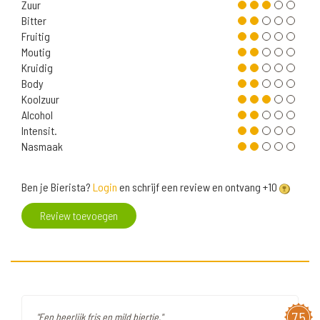
Zuur
Bitter
Fruitig
Moutig
Kruidig
Body
Koolzuur
Alcohol
Intensit.
Nasmaak
Ben je Bierista?
Login
en schrijf een review en ontvang +10
Review toevoegen
7,5
"Een heerlijk fris en mild biertje."