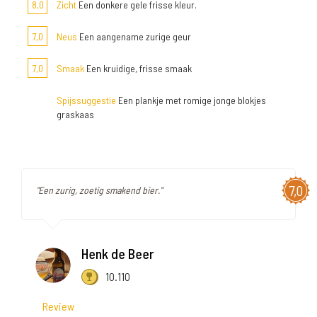
8,0
Zicht
Een donkere gele frisse kleur.
7,0
Neus
Een aangename zurige geur
7,0
Smaak
Een kruidige, frisse smaak
Spijssuggestie
Een plankje met romige jonge blokjes
graskaas
7,0
"Een zurig, zoetig smakend bier."
Henk de Beer
10.110
Review