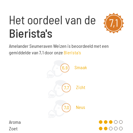
Het oordeel van de
7,1
Bierista's
Amelander Seumeraven Weizen is beoordeeld met een
gemiddelde van 7,1 door onze
Bierista's
Smaak
6,9
Zicht
7,7
Neus
7,0
Aroma
Zoet