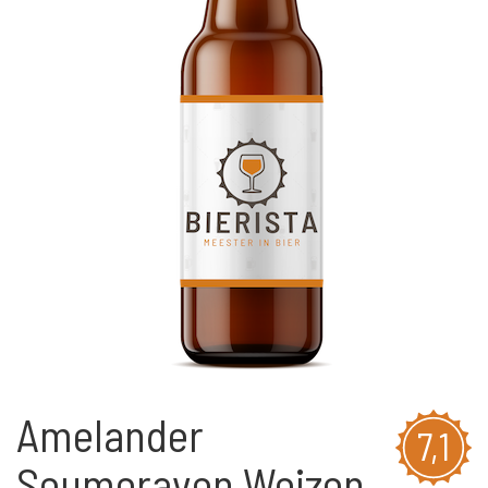
Amelander
7,1
Seumeraven Weizen