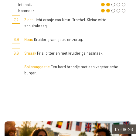
Intensit.
Nasmaak
7,2
Zicht
Licht oranje van kleur. Troebel. Kleine witte
schuimkraag.
6,9
Neus
Kruiderig van geur, en zurug.
6,6
Smaak
Fris, bitter en met kruiderige nasmaak.
Spijssuggestie
Een hard broodje met een vegetarische
burger.
07-08-26