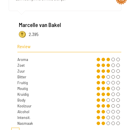
Marcelle van Bakel
2.395
Review
Aroma
Zoet
Zuur
Bitter
Fruitig
Moutig
Kruidig
Body
Koolzuur
Alcohol
Intensit.
Nasmaak