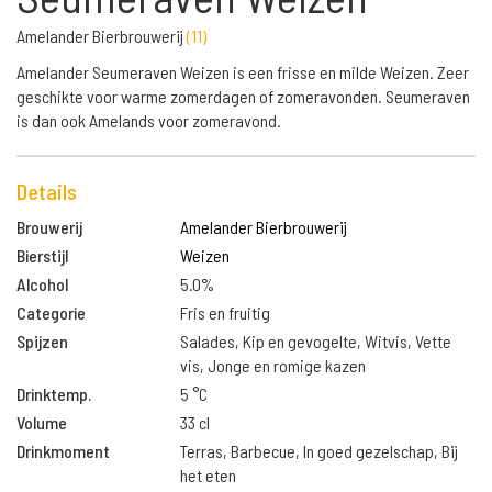
Amelander Bierbrouwerij
(
11
)
Amelander Seumeraven Weizen is een frisse en milde Weizen. Zeer
geschikte voor warme zomerdagen of zomeravonden. Seumeraven
is dan ook Amelands voor zomeravond.
Details
Brouwerij
Amelander Bierbrouwerij
Bierstijl
Weizen
Alcohol
5.0%
Categorie
Fris en fruitig
Spijzen
Salades, Kip en gevogelte, Witvis, Vette
vis, Jonge en romige kazen
Drinktemp.
5 °C
Volume
33 cl
Drinkmoment
Terras, Barbecue, In goed gezelschap, Bij
het eten