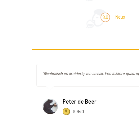
Neus
8,0
"Alcoholisch en kruiderig van smaak. Een lekkere quadrup
Peter de Beer
9.640