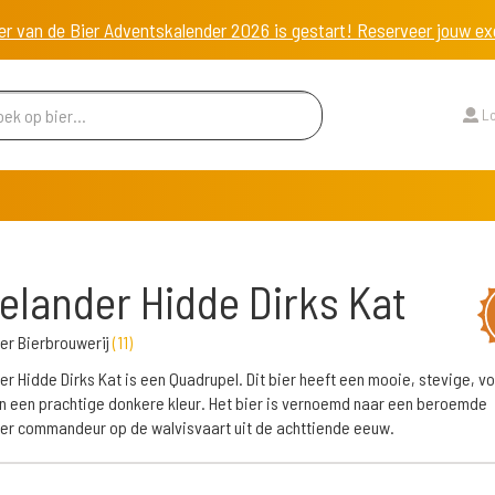
er van de Bier Adventskalender 2026 is gestart! Reserveer jouw 
Lo
lander Hidde Dirks Kat
er Bierbrouwerij
(
11
)
r Hidde Dirks Kat is een Quadrupel. Dit bier heeft een mooie, stevige, vo
 een prachtige donkere kleur. Het bier is vernoemd naar een beroemde
r commandeur op de walvisvaart uit de achttiende eeuw.