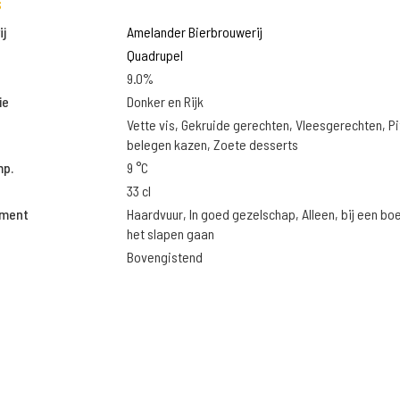
s
j
Amelander Bierbrouwerij
Quadrupel
9.0%
ie
Donker en Rijk
Vette vis, Gekruide gerechten, Vleesgerechten, Pi
belegen kazen, Zoete desserts
mp.
9 °C
33 cl
oment
Haardvuur, In goed gezelschap, Alleen, bij een bo
het slapen gaan
Bovengistend