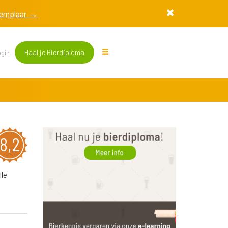
exemplaar →
Haal je Bierdiploma
gin
8,2
lle