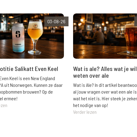
03-08-26
Wat is ale? Alles wat je wil
otitie Salikatt Even Keel
weten over ale
 Even Keel is een New England
Wat is Ale? In dit artikel beantwo
PA uit Noorwegen. Kunnen ze daar
al jouw vragen over wat een ale is
e hopbommen brouwen? Op de
wat het niet is. Hier steek je zeke
el ermee!
het nodige van op!
ezen
Verder lezen