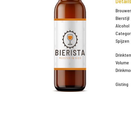
Detail
Brouweri
Bierstijl
Alcohol
Categor
Spijzen
Drinkte
Volume
Drinkm
Gisting