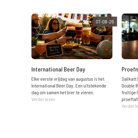
07-08-26
International Beer Day
Proefn
Elke eerste vrijdag van augustus is het
Salikatt
International Beer Day. Een uitstekende
Double I
dag om samen het bier te vieren.
fruitig
Verder lezen
proeftaf
Verder l