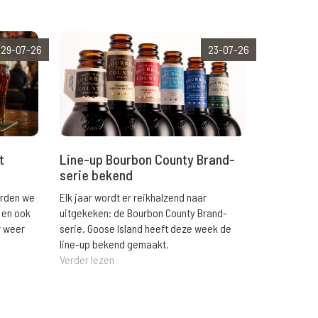
29-07-26
23-07-26
t
Line-up Bourbon County Brand-
serie bekend
orden we
Elk jaar wordt er reikhalzend naar
 en ook
uitgekeken: de Bourbon County Brand-
r weer
serie. Goose Island heeft deze week de
line-up bekend gemaakt.
Verder lezen