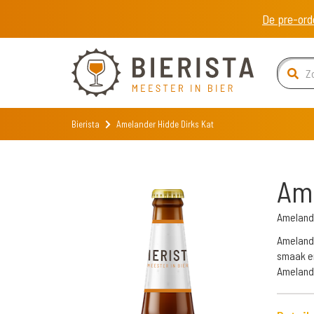
De pre-ord
Bierista
Amelander Hidde Dirks Kat
Ame
Ameland
Amelande
smaak en
Amelande