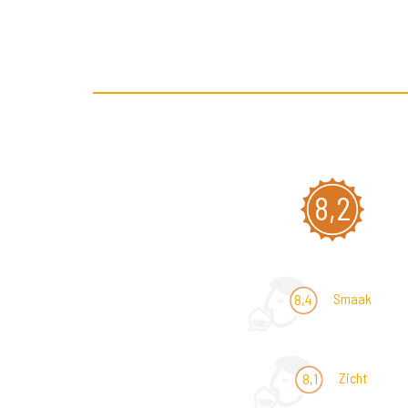
8,2
Smaak
8,4
Zicht
8,1