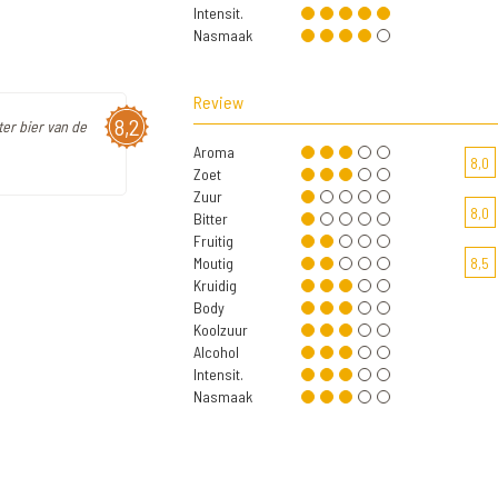
Intensit.
Nasmaak
Review
8,2
er bier van de
Aroma
8,0
Zoet
Zuur
8,0
Bitter
Fruitig
Moutig
8,5
Kruidig
Body
Koolzuur
Alcohol
Intensit.
Nasmaak