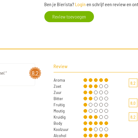
Ben je Bierista?
Login
en schrijf een review en o
Review toevoegen
Review
8,2
el."
Aroma
8,2
Zoet
Zuur
Bitter
8,0
Fruitig
Moutig
Kruidig
8,2
Body
Koolzuur
Alcohol