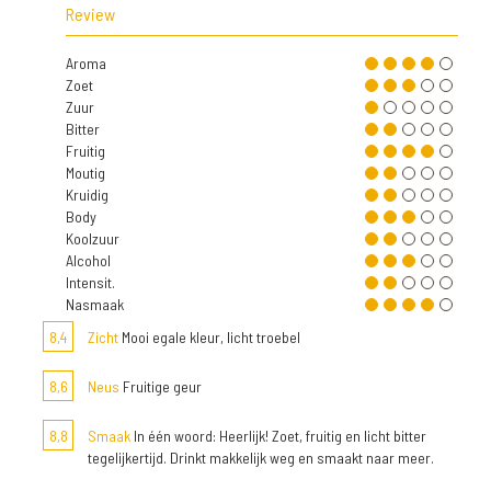
Review
Aroma
Zoet
Zuur
Bitter
Fruitig
Moutig
Kruidig
Body
Koolzuur
Alcohol
Intensit.
Nasmaak
8,4
Zicht
Mooi egale kleur, licht troebel
8,6
Neus
Fruitige geur
8,8
Smaak
In één woord: Heerlijk! Zoet, fruitig en licht bitter
tegelijkertijd. Drinkt makkelijk weg en smaakt naar meer.