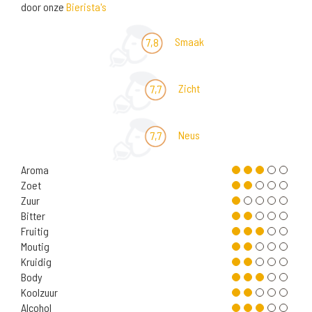
door onze
Bierista's
Smaak
7,8
Zicht
7,7
Neus
7,7
Aroma
Zoet
Zuur
Bitter
Fruitig
Moutig
Kruidig
Body
Koolzuur
Alcohol