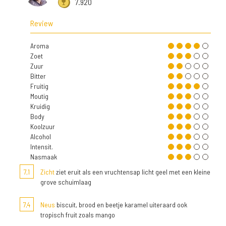
7.920
Review
Aroma
Zoet
Zuur
Bitter
Fruitig
Moutig
Kruidig
Body
Koolzuur
Alcohol
Intensit.
Nasmaak
7,1
Zicht
ziet eruit als een vruchtensap licht geel met een kleine
grove schuimlaag
7,4
Neus
biscuit, brood en beetje karamel uiteraard ook
tropisch fruit zoals mango