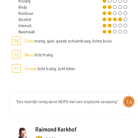
Kruidig
Body
Koolzuur
Alcohol
Intensit.
Nasmaak
7,6
Zicht
mistig, geel, goede schuimkraag, lichte bruis
7,2
Neus
licht fruitig
7,1
Smaak
licht fruitig, licht bitter
7,4
"Een heerlijk romig kerst NEIPA met een tropische verassing"
Raimond Kerkhof