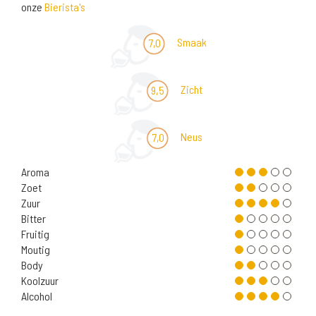
onze
Bierista's
Smaak
7,0
Zicht
9,5
Neus
7,0
Aroma
Zoet
Zuur
Bitter
Fruitig
Moutig
Body
Koolzuur
Alcohol