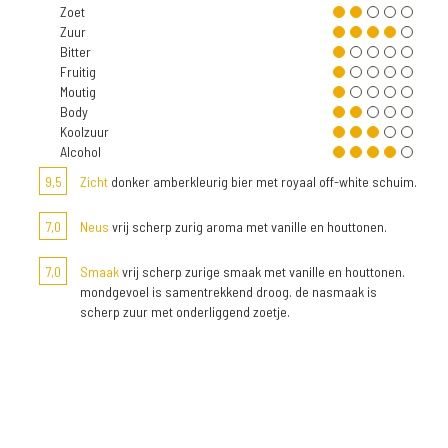
Zoet
Zuur
Bitter
Fruitig
Moutig
Body
Koolzuur
Alcohol
9,5
Zicht
donker amberkleurig bier met royaal off-white schuim.
7,0
Neus
vrij scherp zurig aroma met vanille en houttonen.
7,0
Smaak
vrij scherp zurige smaak met vanille en houttonen.
mondgevoel is samentrekkend droog. de nasmaak is
scherp zuur met onderliggend zoetje.