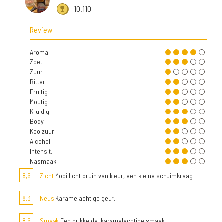
10.110
Review
Aroma
Zoet
Zuur
Bitter
Fruitig
Moutig
Kruidig
Body
Koolzuur
Alcohol
Intensit.
Nasmaak
8,6
Zicht
Mooi licht bruin van kleur, een kleine schuimkraag
8,3
Neus
Karamelachtige geur.
8,6
Smaak
Een prikkelde, karamelachtige smaak