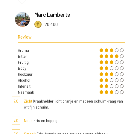
Marc Lamberts
20.400
Review
Aroma
Bitter
Fruitig
Body
Koolzuur
Alcohol
Intensit.
Nasmaak
7,0
Zicht
Kraakhelder licht oranje en met een schuimkraag van
wit fijn schuim.
7,0
Neus
Fris en hoppig.
7,0
Smaak
Fris, hoppig en een stevige bittere afdronk.