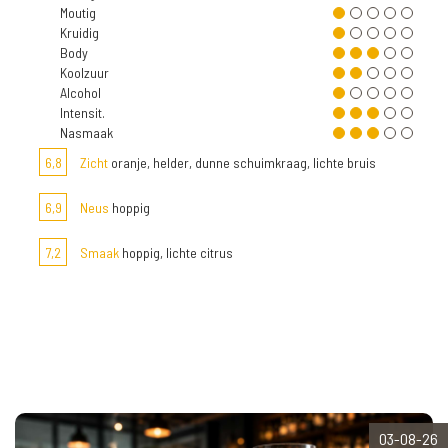
Moutig
Kruidig
Body
Koolzuur
Alcohol
Intensit.
Nasmaak
6,8
Zicht
oranje, helder, dunne schuimkraag, lichte bruis
6,9
Neus
hoppig
7,2
Smaak
hoppig, lichte citrus
03-08-26