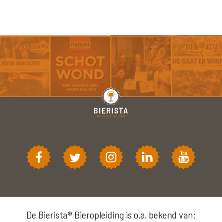
De Bierista® Bieropleiding is o.a. bekend van: