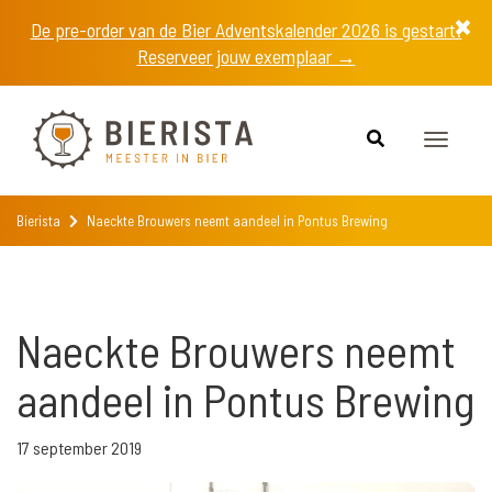
De pre-order van de Bier Adventskalender 2026 is gestart!
Reserveer jouw exemplaar →
Toggle
navigat
Bierista
Naeckte Brouwers neemt aandeel in Pontus Brewing
Naeckte Brouwers neemt
aandeel in Pontus Brewing
17 september 2019