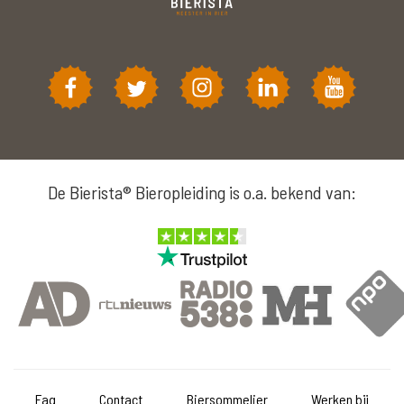
De Bierista® Bieropleiding is o.a. bekend van:
Faq
Contact
Biersommelier
Werken bij