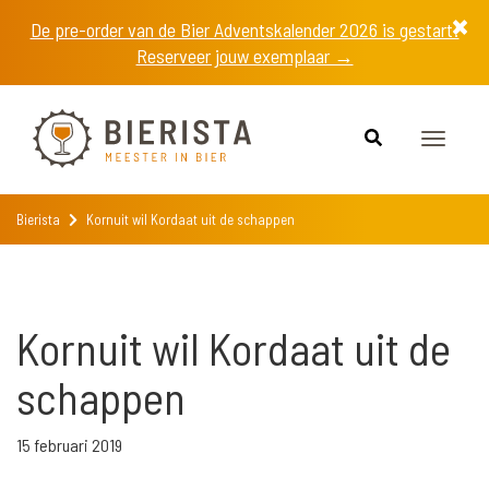
De pre-order van de Bier Adventskalender 2026 is gestart!
Reserveer jouw exemplaar →
Toggle
navigat
Bierista
Kornuit wil Kordaat uit de schappen
Kornuit wil Kordaat uit de
schappen
15 februari 2019