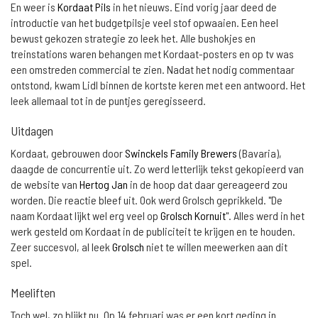
En weer is
Kordaat Pils
in het nieuws. Eind vorig jaar deed de
introductie van het budgetpilsje veel stof opwaaien. Een heel
bewust gekozen strategie zo leek het. Alle bushokjes en
treinstations waren behangen met Kordaat-posters en op tv was
een omstreden commercial te zien. Nadat het nodig commentaar
ontstond, kwam Lidl binnen de kortste keren met een antwoord. Het
leek allemaal tot in de puntjes geregisseerd.
Uitdagen
Kordaat, gebrouwen door
Swinckels Family Brewers
(Bavaria),
daagde de concurrentie uit. Zo werd letterlijk tekst gekopieerd van
de website van
Hertog Jan
in de hoop dat daar gereageerd zou
worden. Die reactie bleef uit. Ook werd Grolsch geprikkeld. "De
naam Kordaat lijkt wel erg veel op
Grolsch Kornuit
". Alles werd in het
werk gesteld om Kordaat in de publiciteit te krijgen en te houden.
Zeer succesvol, al leek
Grolsch
niet te willen meewerken aan dit
spel.
Meeliften
Toch wel, zo blijkt nu. Op 14 februari was er een kort geding in