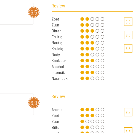
Review
6,5
Zoet
6,0
Zuur
Bitter
6,0
Fruitig
Moutig
Kruidig
6,5
Body
Koolzuur
Alcohol
Intensit.
Nasmaak
Review
6,9
Aroma
8,5
Zoet
Zuur
Bitter
6,5