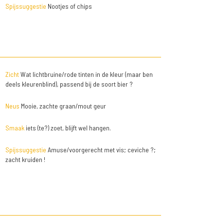
Spijssuggestie
Nootjes of chips
Zicht
Wat lichtbruine/rode tinten in de kleur (maar ben
deels kleurenblind), passend bij de soort bier ?
Neus
Mooie, zachte graan/mout geur
Smaak
iets (te?) zoet, blijft wel hangen.
Spijssuggestie
Amuse/voorgerecht met vis; ceviche ?;
zacht kruiden !