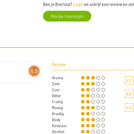
Ben je Bierista?
Login
en schrijf een review en o
Review toevoegen
Review
6,9
Aroma
6,7
Zoet
Zuur
6,8
Bitter
Fruitig
Moutig
6,9
Kruidig
Body
Koolzuur
Alcohol