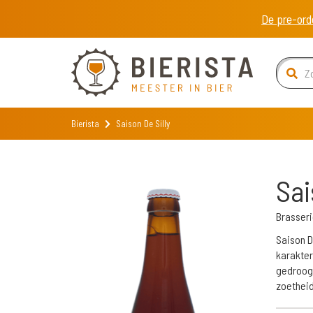
De pre-ord
Bierista
Saison De Silly
Sai
Brasseri
Saison D
karakter
gedroogd
zoetheid