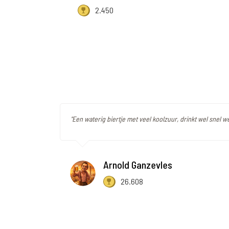
2.450
"Een waterig biertje met veel koolzuur, drinkt wel snel w
Arnold Ganzevles
26.608