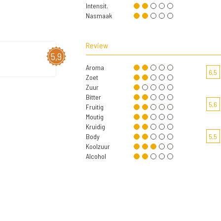
Intensit.
Nasmaak
Review
5,9
Aroma
6,5
Zoet
Zuur
Bitter
5,6
Fruitig
Moutig
Kruidig
Body
5,5
Koolzuur
Alcohol