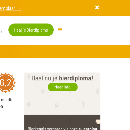
exemplaar →
Haal je Bierdiploma
gin
6,2
n moutig
en
e