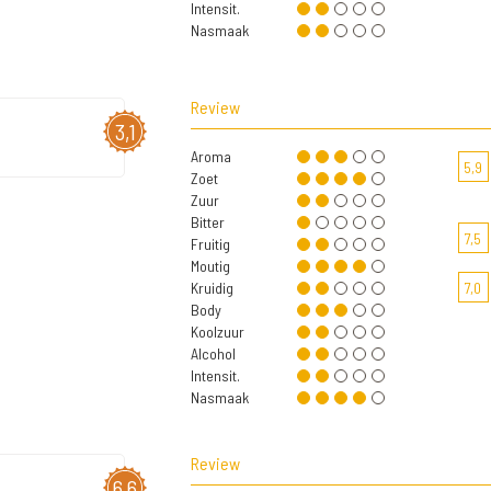
Intensit.
Nasmaak
Review
3,1
Aroma
5,9
Zoet
Zuur
Bitter
7,5
Fruitig
Moutig
Kruidig
7,0
Body
Koolzuur
Alcohol
Intensit.
Nasmaak
Review
6,6