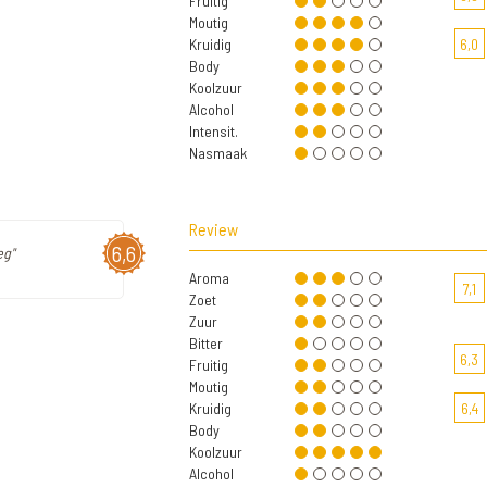
Fruitig
Moutig
Kruidig
6,0
Body
Koolzuur
Alcohol
Intensit.
Nasmaak
Review
6,6
eg"
Aroma
7,1
Zoet
Zuur
Bitter
6,3
Fruitig
Moutig
Kruidig
6,4
Body
Koolzuur
Alcohol