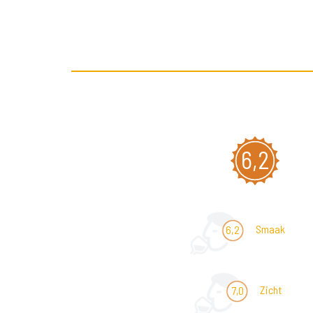
6,2
Smaak
6,2
Zicht
7,0