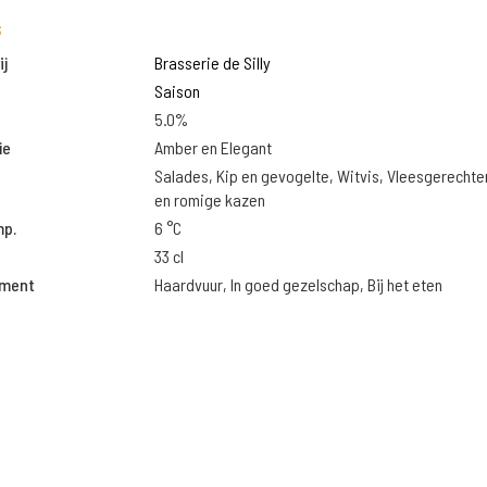
s
j
Brasserie de Silly
Saison
5.0%
ie
Amber en Elegant
Salades, Kip en gevogelte, Witvis, Vleesgerechte
en romige kazen
mp.
6 °C
33 cl
oment
Haardvuur, In goed gezelschap, Bij het eten