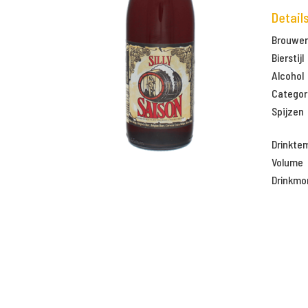
Detail
Brouweri
Bierstijl
Alcohol
Categor
Spijzen
Drinkte
Volume
Drinkm