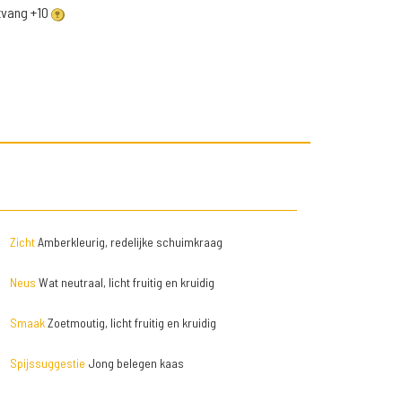
ntvang +10
Zicht
Amberkleurig, redelijke schuimkraag
Neus
Wat neutraal, licht fruitig en kruidig
Smaak
Zoetmoutig, licht fruitig en kruidig
Spijssuggestie
Jong belegen kaas