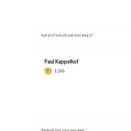
"wat grof schuim wat snel weg is"
Paul Kappelhof
3.245
"Redelijk bier voor een keer."