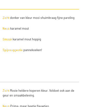
Zicht
donker van kleur mooi shuimkraag fijne pareling
Neus
karamel mout
Smaak
karamel mout hoppig
Spijssuggestie
pannekoeken!
Zicht
Mooie heldere koperen kleur. Voldoet ook aan de
geur en smaakbeleving.
Neus
Prima, maar beetje flauwtjes.