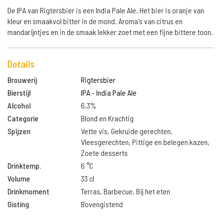
De IPA van Rigtersbier is een India Pale Ale. Het bier is oranje van
kleur en smaakvol bitter in de mond. Aroma's van citrus en
mandarijntjes en in de smaak lekker zoet met een fijne bittere toon.
Details
Brouwerij
Rigtersbier
Bierstijl
IPA - India Pale Ale
Alcohol
6.3%
Categorie
Blond en Krachtig
Spijzen
Vette vis, Gekruide gerechten,
Vleesgerechten, Pittige en belegen kazen,
Zoete desserts
Drinktemp.
6 °C
Volume
33 cl
Drinkmoment
Terras, Barbecue, Bij het eten
Gisting
Bovengistend