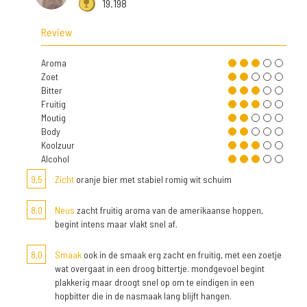
19.198
Review
Aroma
Zoet
Bitter
Fruitig
Moutig
Body
Koolzuur
Alcohol
9,5
Zicht
oranje bier met stabiel romig wit schuim
8,0
Neus
zacht fruitig aroma van de amerikaanse hoppen,
begint intens maar vlakt snel af.
8,0
Smaak
ook in de smaak erg zacht en fruitig, met een zoetje
wat overgaat in een droog bittertje. mondgevoel begint
plakkerig maar droogt snel op om te eindigen in een
hopbitter die in de nasmaak lang blijft hangen.