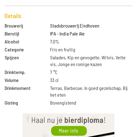
Details
Brouwerij
Stadsbrouwerij Eindhoven
Bierstijl
IPA - India Pale Ale
Alcohol
7.0%
Categorie
Fris en fruitig
Spijzen
Salades, Kip en gevogelte, Witvis, Vette
vis, Jonge en romige kazen
Drinktemp.
7 °C
Volume
33 cl
Drinkmoment
Terras, Barbecue, In goed gezelschap, Bij
het eten
Gisting
Bovengistend