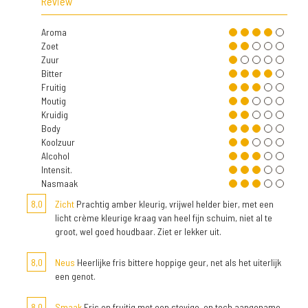
Review
Aroma
Zoet
Zuur
Bitter
Fruitig
Moutig
Kruidig
Body
Koolzuur
Alcohol
Intensit.
Nasmaak
8,0
Zicht
Prachtig amber kleurig, vrijwel helder bier, met een
licht crème kleurige kraag van heel fijn schuim, niet al te
groot, wel goed houdbaar. Ziet er lekker uit.
8,0
Neus
Heerlijke fris bittere hoppige geur, net als het uiterlijk
een genot.
8,0
Smaak
Fris en fruitig met een stevige, en toch aangename