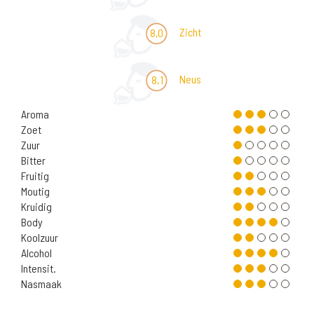
Zicht
8,0
Neus
8,1
Aroma
Zoet
Zuur
Bitter
Fruitig
Moutig
Kruidig
Body
Koolzuur
Alcohol
Intensit.
Nasmaak