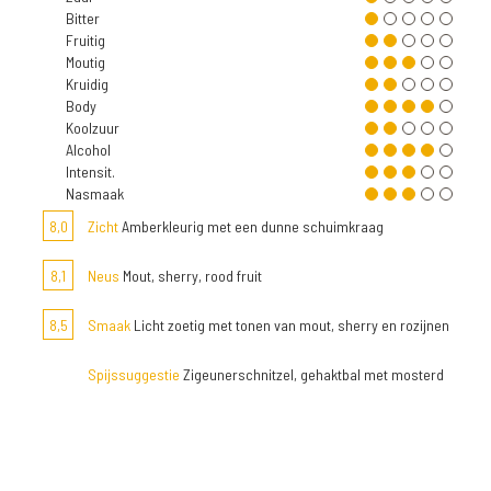
Bitter
Fruitig
Moutig
Kruidig
Body
Koolzuur
Alcohol
Intensit.
Nasmaak
8,0
Zicht
Amberkleurig met een dunne schuimkraag
8,1
Neus
Mout, sherry, rood fruit
8,5
Smaak
Licht zoetig met tonen van mout, sherry en rozijnen
Spijssuggestie
Zigeunerschnitzel, gehaktbal met mosterd