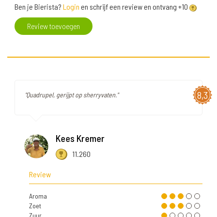
Ben je Bierista?
Login
en schrijf een review en ontvang +10
Review toevoegen
8,3
"Quadrupel, gerijpt op sherryvaten."
Kees Kremer
11.260
Review
Aroma
Zoet
Zuur