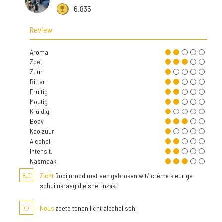
6.835
Review
Aroma
Zoet
Zuur
Bitter
Fruitig
Moutig
Kruidig
Body
Koolzuur
Alcohol
Intensit.
Nasmaak
8,0
Zicht
Robijnrood met een gebroken wit/ crème kleurige
schuimkraag die snel inzakt.
7,7
Neus
zoete tonen,licht alcoholisch.