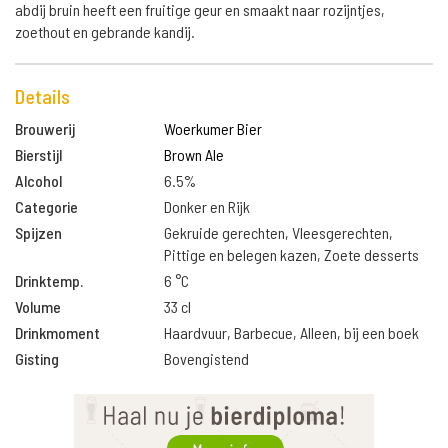
abdij bruin heeft een fruitige geur en smaakt naar rozijntjes,
zoethout en gebrande kandij.
Details
Brouwerij
Woerkumer Bier
Bierstijl
Brown Ale
Alcohol
6.5%
Categorie
Donker en Rijk
Spijzen
Gekruide gerechten, Vleesgerechten,
Pittige en belegen kazen, Zoete desserts
Drinktemp.
6 °C
Volume
33 cl
Drinkmoment
Haardvuur, Barbecue, Alleen, bij een boek
Gisting
Bovengistend