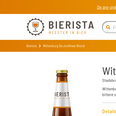
De pre-ord
Bierista
Wittenburg De Jonkheer Blond
Wit
Stadsbr
Wittenbu
bittere s
Detail