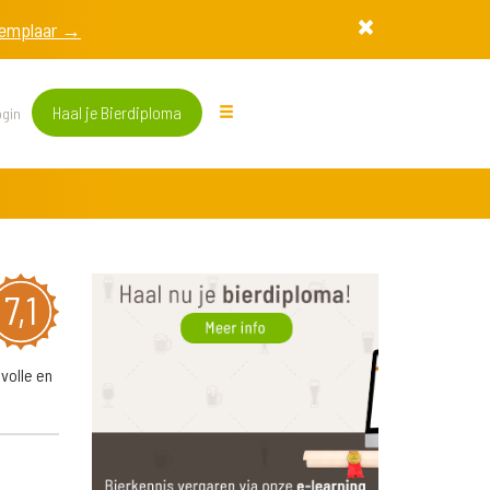
exemplaar →
Haal je Bierdiploma
gin
7,1
volle en