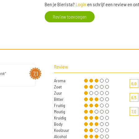
Ben je Bierista?
Login
en schrijf een review en o
Review toevoegen
Review
7,1
onk"
Aroma
6,0
Zoet
Zuur
6,5
Bitter
Fruitig
Moutig
7,0
Kruidig
Body
Koolzuur
Alcohol