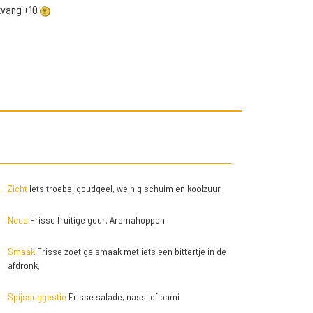
ntvang +10
Zicht
Iets troebel goudgeel, weinig schuim en koolzuur
Neus
Frisse fruitige geur. Aromahoppen
Smaak
Frisse zoetige smaak met iets een bittertje in de
afdronk,
Spijssuggestie
Frisse salade, nassi of bami