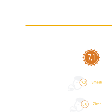
7,1
Smaak
7,0
Zicht
6,0