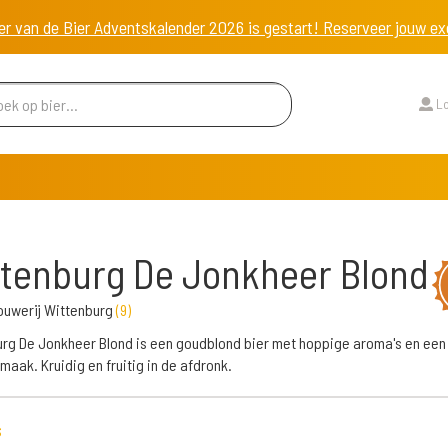
er van de Bier Adventskalender 2026 is gestart! Reserveer jouw 
Lo
tenburg De Jonkheer Blond
ouwerij Wittenburg
(
9
)
rg De Jonkheer Blond is een goudblond bier met hoppige aroma's en een 
maak. Kruidig en fruitig in de afdronk.
s