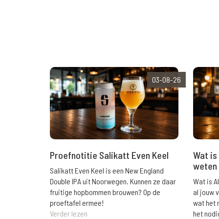
03-08-26
Wat is 
Proefnotitie Salikatt Even Keel
weten 
Salikatt Even Keel is een New England
Wat is A
Double IPA uit Noorwegen. Kunnen ze daar
al jouw 
fruitige hopbommen brouwen? Op de
wat het 
proeftafel ermee!
het nodi
Verder lezen