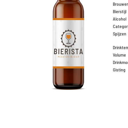
Brouweri
Bierstijl
Alcohol
Categor
Spijzen
Drinkte
Volume
Drinkm
Gisting