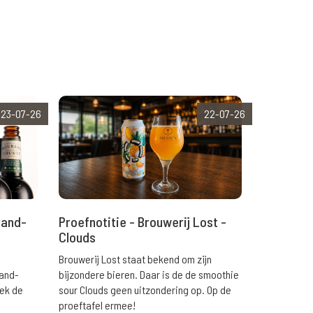
23-07-26
22-07-26
rand-
Proefnotitie - Brouwerij Lost -
Clouds
Brouwerij Lost staat bekend om zijn
rand-
bijzondere bieren. Daar is de de smoothie
eek de
sour Clouds geen uitzondering op. Op de
proeftafel ermee!