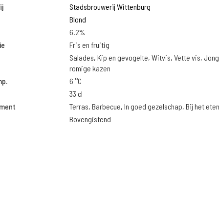
j
Stadsbrouwerij Wittenburg
Blond
6.2%
ie
Fris en fruitig
Salades, Kip en gevogelte, Witvis, Vette vis, Jon
romige kazen
mp.
6 °C
33 cl
oment
Terras, Barbecue, In goed gezelschap, Bij het ete
Bovengistend