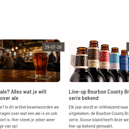
29-07-26
ale? Alles wat je wilt
Line-up Bourbon County B
over ale
serie bekend
le? In dit artikel beantwoorden we
Elk jaar wordt er reikhalzend naar
vragen over wat een ale is en ook
uitgekeken: de Bourbon County B
niet is. Hier steek je zeker weer
serie. Goose Island heeft deze w
ge van op!
line-up bekend gemaakt.