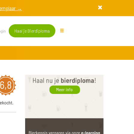
exemplaar →
Haal je Bierdiploma
gin
6,8
ekocht.