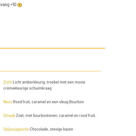
ntvang +10
Zicht
Licht amberkleurig, troebel met een mooie
crèmekleurige schuimkraag
Neus
Rood fruit, caramel en een vleug Bourbon
Smaak
Zoet, met bourbontonen, caramel en rood fruit.
Spijssuggestie
Chocolade, stevige kazen