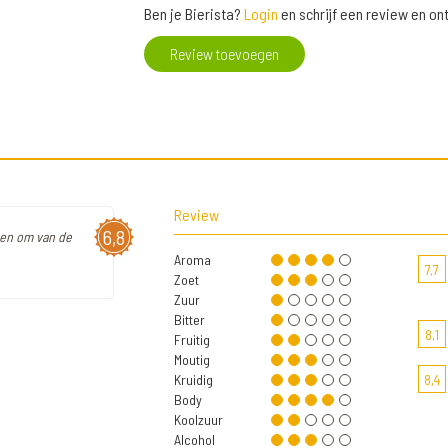
Ben je Bierista?
Login
en schrijf een review en o
Review toevoegen
Review
6,8
wen om van de
Aroma
7,7
Zoet
Zuur
Bitter
8,1
Fruitig
Moutig
Kruidig
8,4
Body
Koolzuur
Alcohol