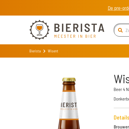
De pre-ord
Bierista
Wisent
Wi
Beer 4 
Donkerbr
Detail
Brouweri