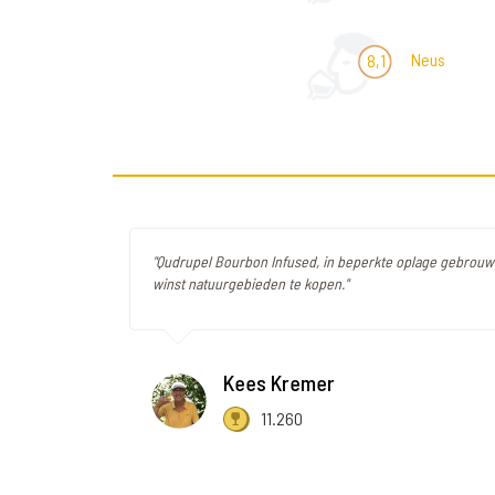
Neus
8,1
"Qudrupel Bourbon Infused, in beperkte oplage gebrou
winst natuurgebieden te kopen."
Kees Kremer
11.260