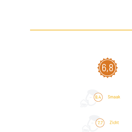
6,8
Smaak
8,4
Zicht
7,7