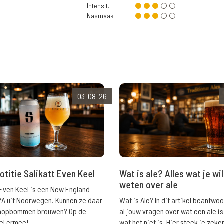
Intensit.
Nasmaak
03-08-26
Wat is ale? Alles wat je wil
otitie Salikatt Even Keel
weten over ale
 Even Keel is een New England
Wat is Ale? In dit artikel beantwo
PA uit Noorwegen. Kunnen ze daar
al jouw vragen over wat een ale is
e hopbommen brouwen? Op de
wat het niet is. Hier steek je zeke
el ermee!