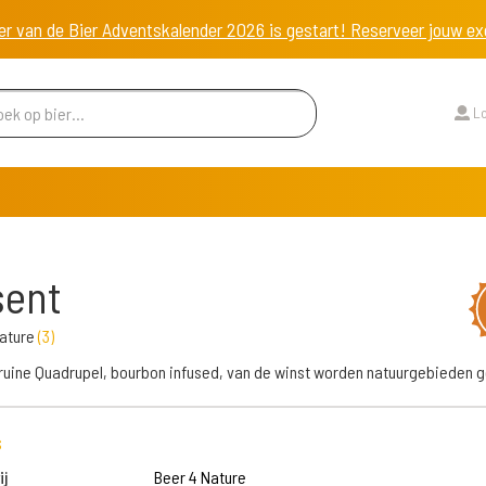
er van de Bier Adventskalender 2026 is gestart! Reserveer jouw 
Lo
sent
Nature
(
3
)
uine Quadrupel, bourbon infused, van de winst worden natuurgebieden g
s
j
Beer 4 Nature