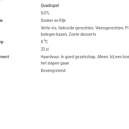
Quadrupel
9.0%
ie
Donker en Rijk
Vette vis, Gekruide gerechten, Vleesgerechten, Pi
belegen kazen, Zoete desserts
mp.
9 °C
33 cl
oment
Haardvuur, In goed gezelschap, Alleen, bij een bo
het slapen gaan
Bovengistend