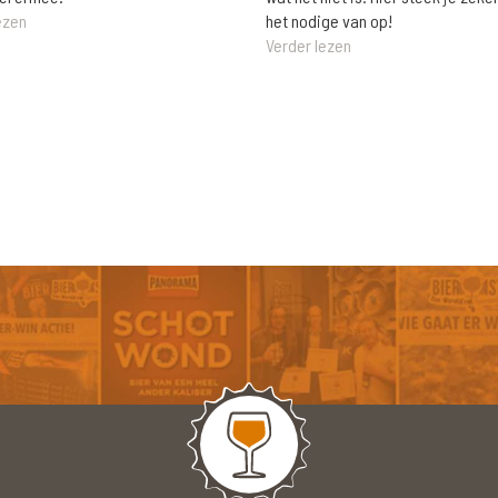
het nodige van op!
ezen
Verder lezen