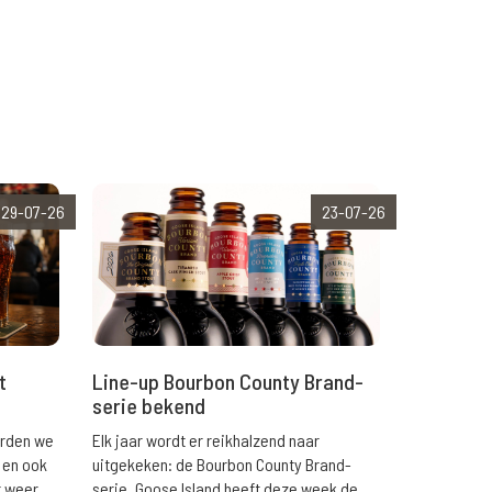
29-07-26
23-07-26
t
Line-up Bourbon County Brand-
serie bekend
orden we
Elk jaar wordt er reikhalzend naar
 en ook
uitgekeken: de Bourbon County Brand-
r weer
serie. Goose Island heeft deze week de