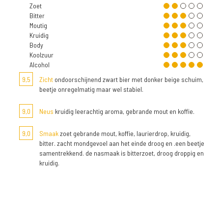
Zoet
Bitter
Moutig
Kruidig
Body
Koolzuur
Alcohol
9,5
Zicht
ondoorschijnend zwart bier met donker beige schuim,
beetje onregelmatig maar wel stabiel.
9,0
Neus
kruidig leerachtig aroma, gebrande mout en koffie.
9,0
Smaak
zoet gebrande mout, koffie, laurierdrop, kruidig,
bitter. zacht mondgevoel aan het einde droog en .een beetje
samentrekkend. de nasmaak is bitterzoet, droog droppig en
kruidig.