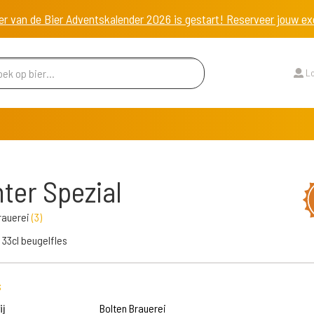
er van de Bier Adventskalender 2026 is gestart! Reserveer jouw 
Lo
ter Spezial
rauerei
(
3
)
e 33cl beugelfles
s
j
Bolten Brauerei