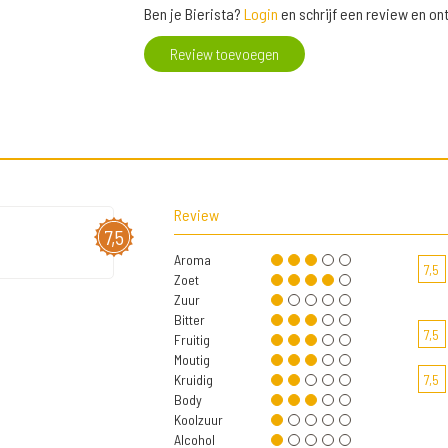
Ben je Bierista?
Login
en schrijf een review en o
Review toevoegen
Review
7,5
Aroma
7,5
Zoet
Zuur
Bitter
7,5
Fruitig
Moutig
Kruidig
7,5
Body
Koolzuur
Alcohol