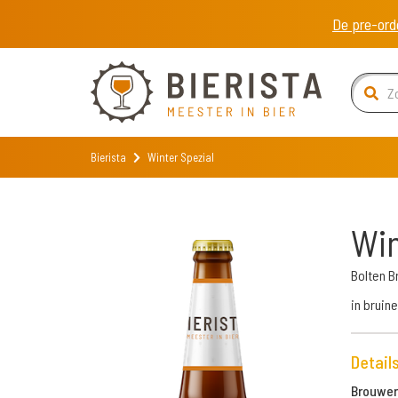
De pre-ord
Bierista
Winter Spezial
Win
Bolten B
in bruin
Detail
Brouweri