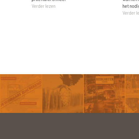
het nodi
Verder lezen
Verder l