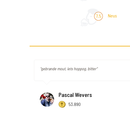
Neus
7,5
"gebrande mout, iets hoppog, bitter"
Pascal Wevers
53.890