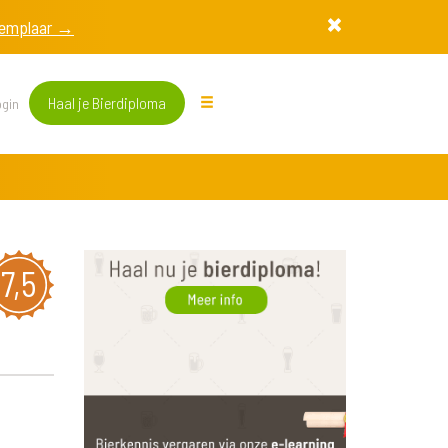
exemplaar →
Haal je Bierdiploma
gin
7,5