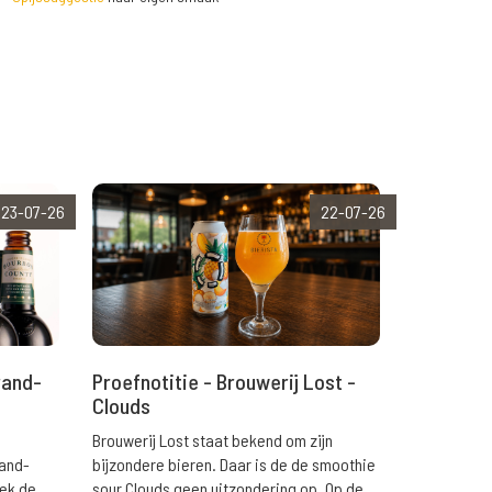
23-07-26
22-07-26
rand-
Proefnotitie - Brouwerij Lost -
Clouds
Brouwerij Lost staat bekend om zijn
rand-
bijzondere bieren. Daar is de de smoothie
eek de
sour Clouds geen uitzondering op. Op de