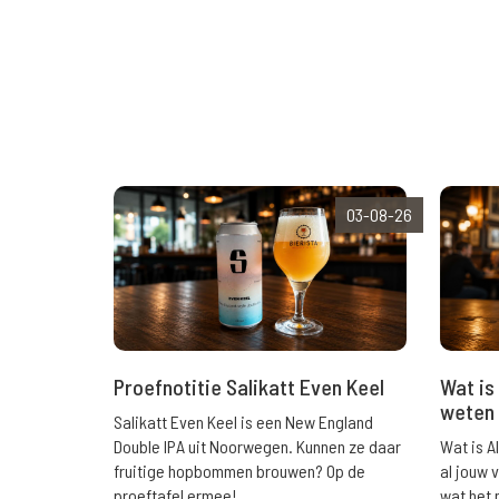
03-08-26
Wat is 
Proefnotitie Salikatt Even Keel
weten 
Salikatt Even Keel is een New England
Wat is A
Double IPA uit Noorwegen. Kunnen ze daar
al jouw 
fruitige hopbommen brouwen? Op de
wat het 
proeftafel ermee!