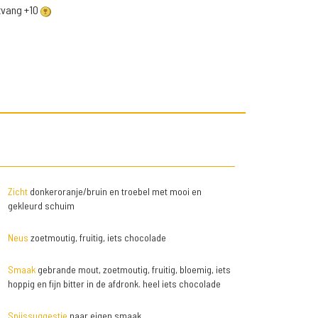
ntvang +10
Zicht
donkeroranje/bruin en troebel met mooi en
gekleurd schuim
Neus
zoetmoutig, fruitig, iets chocolade
Smaak
gebrande mout, zoetmoutig, fruitig, bloemig, iets
hoppig en fijn bitter in de afdronk. heel iets chocolade
Spijssuggestie
naar eigen smaak