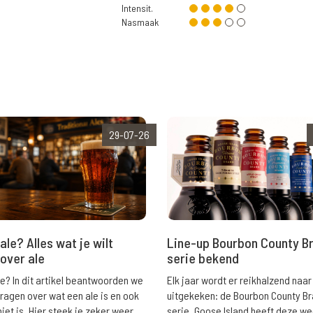
Intensit.
Nasmaak
29-07-26
ale? Alles wat je wilt
Line-up Bourbon County B
over ale
serie bekend
le? In dit artikel beantwoorden we
Elk jaar wordt er reikhalzend naar
vragen over wat een ale is en ook
uitgekeken: de Bourbon County B
niet is. Hier steek je zeker weer
serie. Goose Island heeft deze w