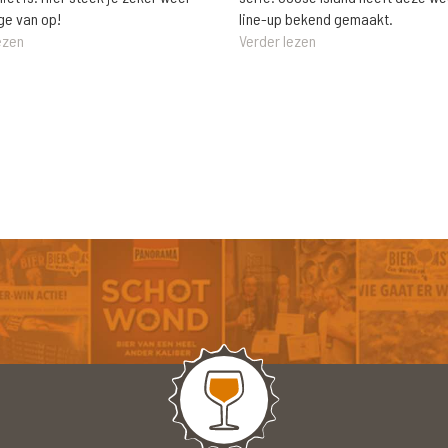
ge van op!
line-up bekend gemaakt.
ezen
Verder lezen