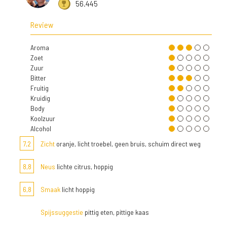
56.445
Review
Aroma
Zoet
Zuur
Bitter
Fruitig
Kruidig
Body
Koolzuur
Alcohol
7,2
Zicht
oranje, licht troebel, geen bruis, schuim direct weg
8,8
Neus
lichte citrus, hoppig
6,8
Smaak
licht hoppig
Spijssuggestie
pittig eten, pittige kaas