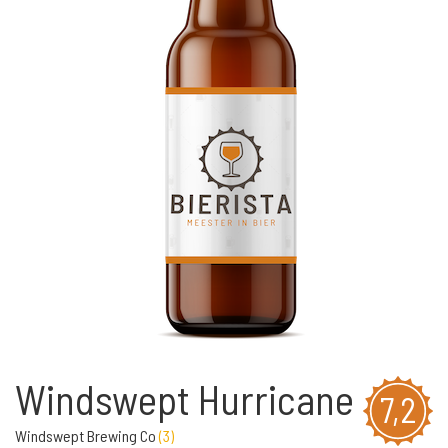
Windswept Hurricane
7,2
Windswept Brewing Co
(
3
)