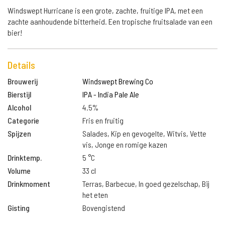
Windswept Hurricane is een grote, zachte, fruitige IPA, met een
zachte aanhoudende bitterheid. Een tropische fruitsalade van een
bier!
Details
Brouwerij
Windswept Brewing Co
Bierstijl
IPA - India Pale Ale
Alcohol
4.5%
Categorie
Fris en fruitig
Spijzen
Salades, Kip en gevogelte, Witvis, Vette
vis, Jonge en romige kazen
Drinktemp.
5 °C
Volume
33 cl
Drinkmoment
Terras, Barbecue, In goed gezelschap, Bij
het eten
Gisting
Bovengistend