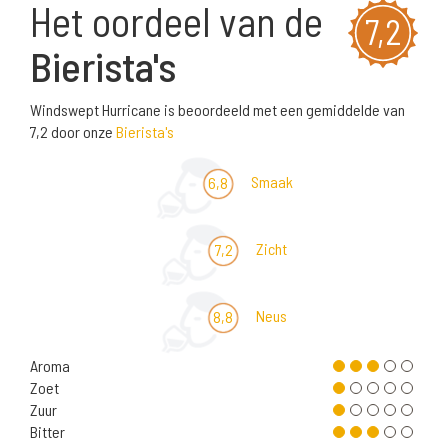
Het oordeel van de
7,2
Bierista's
Windswept Hurricane is beoordeeld met een gemiddelde van
7,2 door onze
Bierista's
Smaak
6,8
Zicht
7,2
Neus
8,8
Aroma
Zoet
Zuur
Bitter