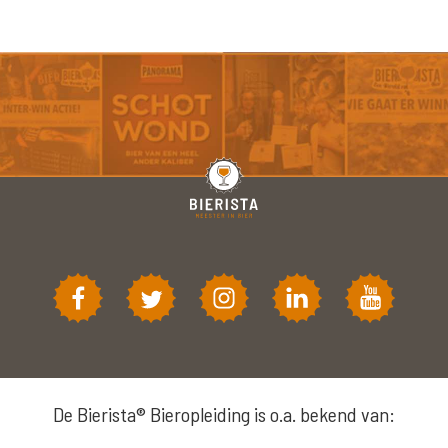
De Bierista® Bieropleiding is o.a. bekend van: