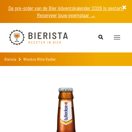
De pre-order van de Bier Adventskalender 2026 is gestart!
Reserveer jouw exemplaar →
Toggle
navigat
Bierista
Wieckse Witte Radler