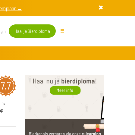
exemplaar →
Haal je Bierdiploma
gin
7,7
 is
ap