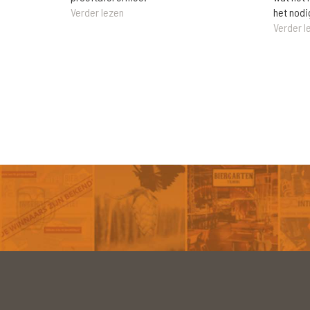
het nodi
Verder lezen
Verder l