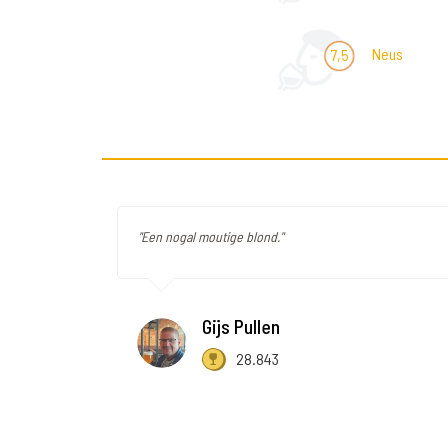
Neus
7,5
"Een nogal moutige blond."
Gijs Pullen
28.843