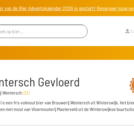
er van de Bier Adventskalender 2026 is gestart! Reserveer jouw 
Lo
tersch Gevloerd
ij Wentersch
(
32
)
 is een fris volmout bier van Brouwerij Wentersch uit Winterswijk. Het bier
n met mout van Vloermouterij Masterveld uit de Winterswijkse buurtsch