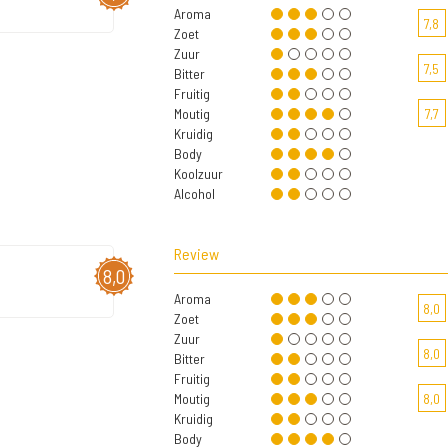
Aroma
7,8
Zoet
Zuur
7,5
Bitter
Fruitig
Moutig
7,7
Kruidig
Body
Koolzuur
Alcohol
Review
8,0
Aroma
8,0
Zoet
Zuur
8,0
Bitter
Fruitig
Moutig
8,0
Kruidig
Body