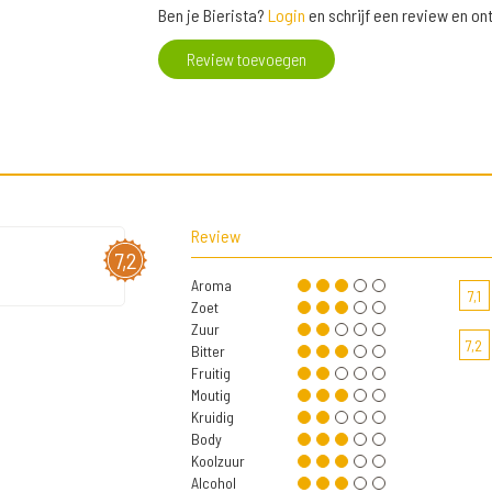
Ben je Bierista?
Login
en schrijf een review en o
Review toevoegen
Review
7,2
Aroma
7,1
Zoet
Zuur
7,2
Bitter
Fruitig
Moutig
Kruidig
Body
Koolzuur
Alcohol