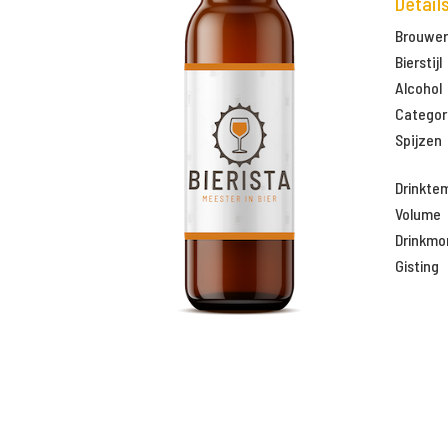
Detail
Brouweri
Bierstijl
Alcohol
Categor
Spijzen
Drinkte
Volume
Drinkm
Gisting