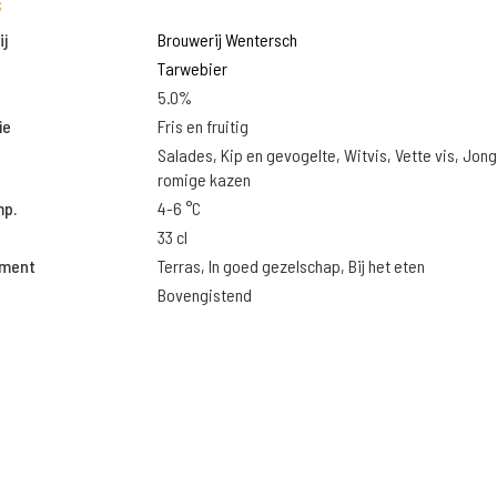
s
j
Brouwerij Wentersch
Tarwebier
5.0%
ie
Fris en fruitig
Salades, Kip en gevogelte, Witvis, Vette vis, Jon
romige kazen
mp.
4-6 °C
33 cl
oment
Terras, In goed gezelschap, Bij het eten
Bovengistend