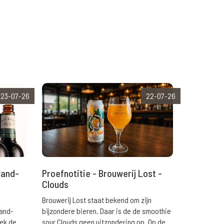
23-07-26
22-07-26
rand-
Proefnotitie - Brouwerij Lost -
Clouds
Brouwerij Lost staat bekend om zijn
rand-
bijzondere bieren. Daar is de de smoothie
eek de
sour Clouds geen uitzondering op. Op de