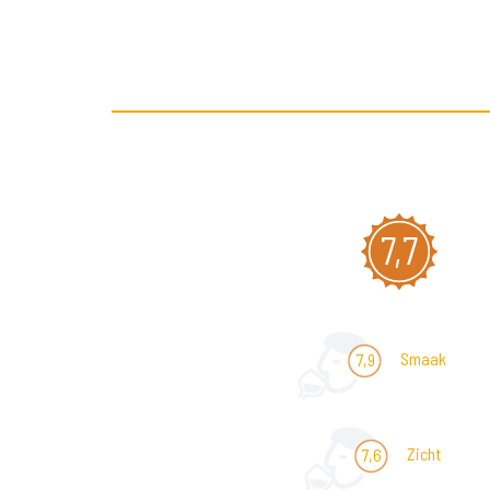
7,7
Smaak
7,9
Zicht
7,6