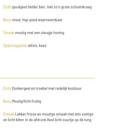
Zicht
goudgeel helder bier, niet zo'n grote schuimkraag
Neus
mout, hop goed waarneembaar
Smaak
moutig met een vleugje honing
Spijssuggestie
witvis, kaas
Zicht
Donkergeel en troebel met redelijk koolzuur
Neus
Moutig/licht fruitig
Smaak
Lekker frisse en moutige smaak met iets zoetigs
en licht bitter in de afdronk Heel licht zuurtje op de tong