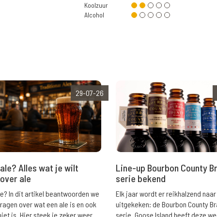
Koolzuur
Alcohol
29-07-26
ale? Alles wat je wilt
Line-up Bourbon County B
over ale
serie bekend
le? In dit artikel beantwoorden we
Elk jaar wordt er reikhalzend naar
vragen over wat een ale is en ook
uitgekeken: de Bourbon County B
niet is. Hier steek je zeker weer
serie. Goose Island heeft deze w