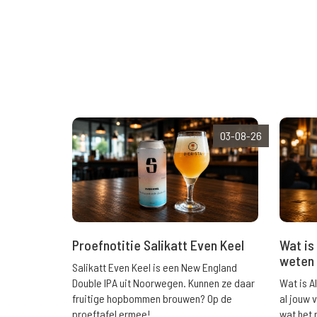
03-08-26
Wat is 
Proefnotitie Salikatt Even Keel
weten 
Salikatt Even Keel is een New England
Wat is A
Double IPA uit Noorwegen. Kunnen ze daar
al jouw 
fruitige hopbommen brouwen? Op de
wat het 
proeftafel ermee!