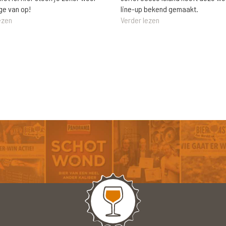
ge van op!
line-up bekend gemaakt.
ezen
Verder lezen