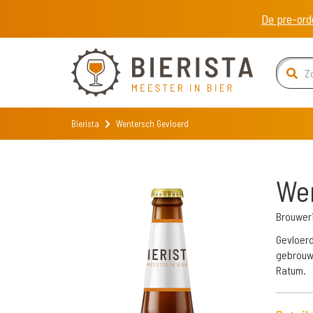
De pre-ord
Bierista
Wentersch Gevloerd
Wen
Brouwer
Gevloerd
gebrouwe
Ratum.