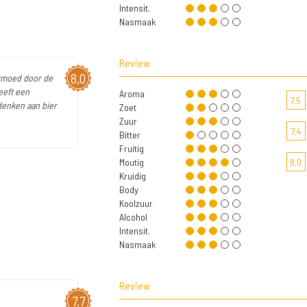
Intensit.
Nasmaak
Review
8,0
ermoed door de
eeft een
Aroma
7,5
denken aan bier
Zoet
Zuur
7,4
Bitter
Fruitig
Moutig
8,0
Kruidig
Body
Koolzuur
Alcohol
Intensit.
Nasmaak
Review
7,7