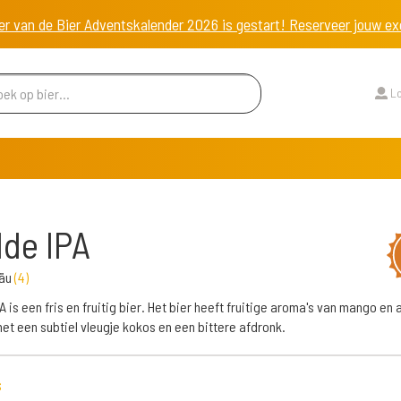
er van de Bier Adventskalender 2026 is gestart! Reserveer jouw 
Lo
de IPA
räu
(
4
)
A is een fris en fruitig bier. Het bier heeft fruitige aroma's van mango en
et een subtiel vleugje kokos en een bittere afdronk.
s