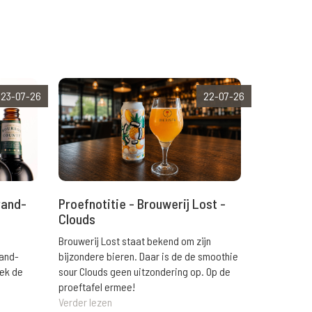
23-07-26
22-07-26
rand-
Proefnotitie - Brouwerij Lost -
Clouds
Brouwerij Lost staat bekend om zijn
rand-
bijzondere bieren. Daar is de de smoothie
eek de
sour Clouds geen uitzondering op. Op de
proeftafel ermee!
Verder lezen