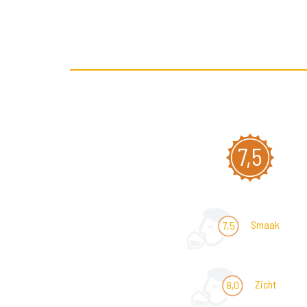
7,5
Smaak
7,5
Zicht
8,0