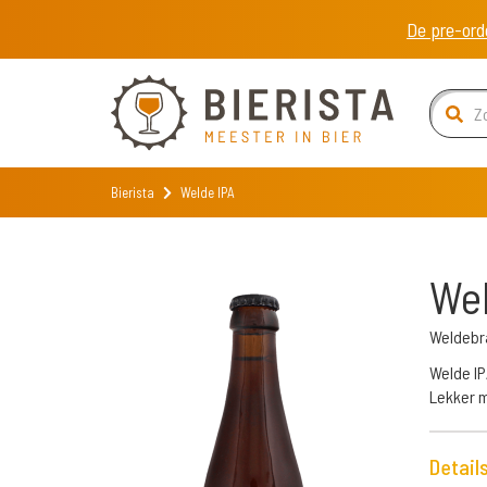
De pre-ord
Bierista
Welde IPA
Wel
Weldeb
Welde IP
Lekker m
Detail