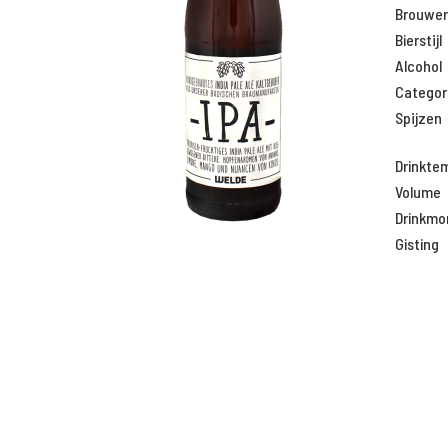
Brouweri
Bierstijl
Alcohol
Categor
Spijzen
Drinkte
Volume
Drinkm
Gisting