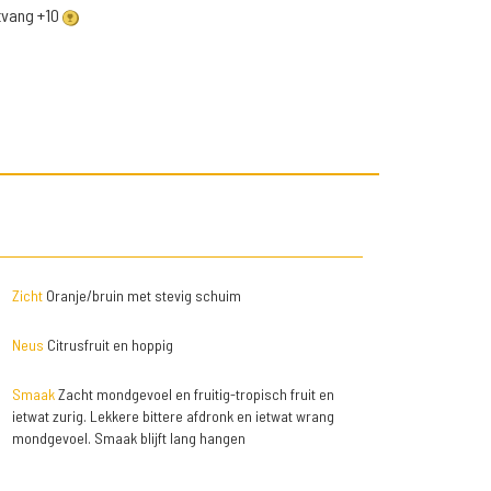
ntvang +10
Zicht
Oranje/bruin met stevig schuim
Neus
Citrusfruit en hoppig
Smaak
Zacht mondgevoel en fruitig-tropisch fruit en
ietwat zurig. Lekkere bittere afdronk en ietwat wrang
mondgevoel. Smaak blijft lang hangen