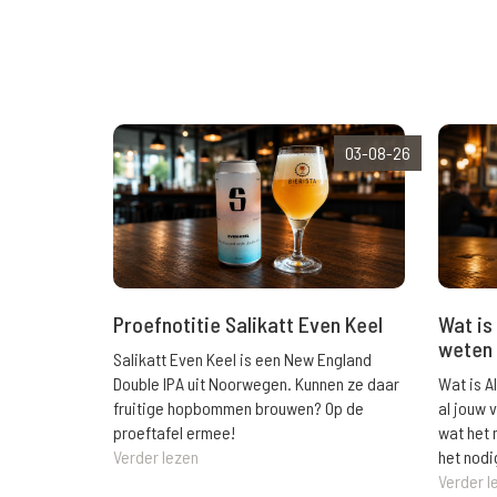
03-08-26
Wat is 
Proefnotitie Salikatt Even Keel
weten 
Salikatt Even Keel is een New England
Wat is A
Double IPA uit Noorwegen. Kunnen ze daar
al jouw 
fruitige hopbommen brouwen? Op de
wat het 
proeftafel ermee!
het nodi
Verder lezen
Verder l