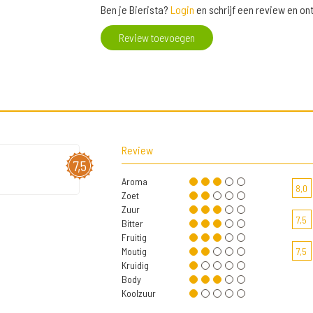
Ben je Bierista?
Login
en schrijf een review en o
Review toevoegen
Review
7,5
Aroma
8,0
Zoet
Zuur
7,5
Bitter
Fruitig
Moutig
7,5
Kruidig
Body
Koolzuur