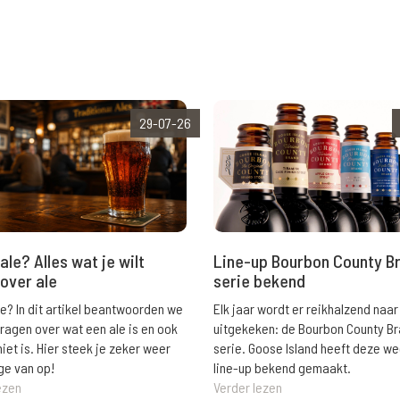
29-07-26
ale? Alles wat je wilt
Line-up Bourbon County B
over ale
serie bekend
le? In dit artikel beantwoorden we
Elk jaar wordt er reikhalzend naar
vragen over wat een ale is en ook
uitgekeken: de Bourbon County B
niet is. Hier steek je zeker weer
serie. Goose Island heeft deze w
ge van op!
line-up bekend gemaakt.
ezen
Verder lezen