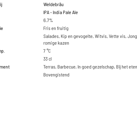
j
Weldebräu
IPA - India Pale Ale
6.7%
ie
Fris en fruitig
Salades, Kip en gevogelte, Witvis, Vette vis, Jon
romige kazen
mp.
7 °C
33 cl
oment
Terras, Barbecue, In goed gezelschap, Bij het ete
Bovengistend