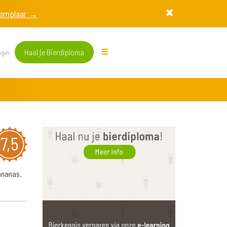
exemplaar →
Haal je Bierdiploma
gin
7,5
 ananas.