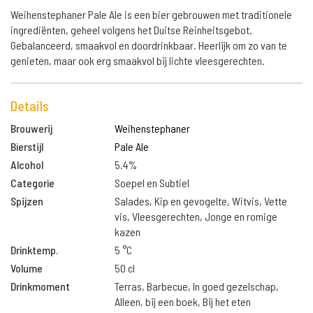
Weihenstephaner Pale Ale is een bier gebrouwen met traditionele
ingrediënten, geheel volgens het Duitse Reinheitsgebot.
Gebalanceerd, smaakvol en doordrinkbaar. Heerlijk om zo van te
genieten, maar ook erg smaakvol bij lichte vleesgerechten.
Details
Brouwerij
Weihenstephaner
Bierstijl
Pale Ale
Alcohol
5.4%
Categorie
Soepel en Subtiel
Spijzen
Salades, Kip en gevogelte, Witvis, Vette
vis, Vleesgerechten, Jonge en romige
kazen
Drinktemp.
5 °C
Volume
50 cl
Drinkmoment
Terras, Barbecue, In goed gezelschap,
Alleen, bij een boek, Bij het eten