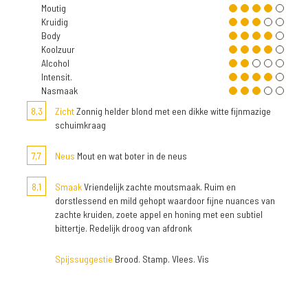
Moutig
Kruidig
Body
Koolzuur
Alcohol
Intensit.
Nasmaak
8,3
Zicht
Zonnig helder blond met een dikke witte fijnmazige
schuimkraag
7,7
Neus
Mout en wat boter in de neus
8,1
Smaak
Vriendelijk zachte moutsmaak. Ruim en
dorstlessend en mild gehopt waardoor fijne nuances van
zachte kruiden, zoete appel en honing met een subtiel
bittertje. Redelijk droog van afdronk
Spijssuggestie
Brood. Stamp. Vlees. Vis