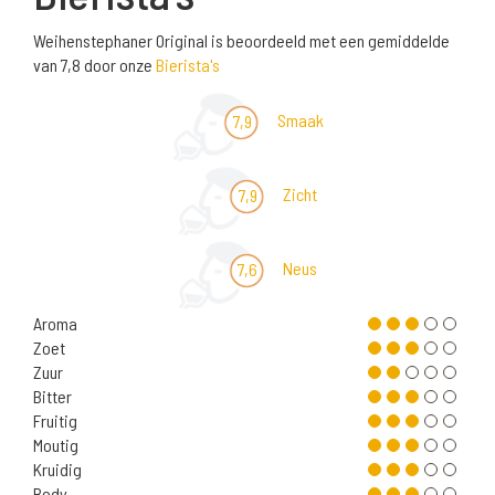
Weihenstephaner Original is beoordeeld met een gemiddelde
van 7,8 door onze
Bierista's
Smaak
7,9
Zicht
7,9
Neus
7,6
Aroma
Zoet
Zuur
Bitter
Fruitig
Moutig
Kruidig
Body