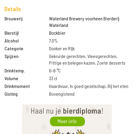
Details
Brouwerij
Waterland Brewery voorheen Bierderij
Waterland
Bierstijl
Bockbier
Alcohol
7.0%
Categorie
Donker en Rijk
Spijzen
Gekruide gerechten, Vleesgerechten,
Pittige en belegen kazen, Zoete desserts
Drinktemp.
6-8 °C
Volume
33 cl
Drinkmoment
Haardvuur, In goed gezelschap, Bij het eten
Gisting
Bovengistend