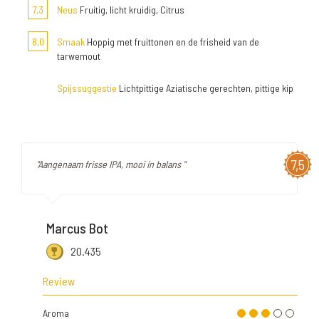
7,3
Neus
Fruitig, licht kruidig, Citrus
8,0
Smaak
Hoppig met fruittonen en de frisheid van de
tarwemout
Spijssuggestie
Lichtpittige Aziatische gerechten, pittige kip
7,5
"Aangenaam frisse IPA, mooi in balans "
Marcus Bot
20.435
Review
Aroma