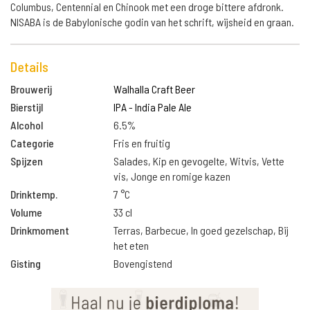
Columbus, Centennial en Chinook met een droge bittere afdronk.
NISABA is de Babylonische godin van het schrift, wijsheid en graan.
Details
Brouwerij
Walhalla Craft Beer
Bierstijl
IPA - India Pale Ale
Alcohol
6.5%
Categorie
Fris en fruitig
Spijzen
Salades, Kip en gevogelte, Witvis, Vette
vis, Jonge en romige kazen
Drinktemp.
7 °C
Volume
33 cl
Drinkmoment
Terras, Barbecue, In goed gezelschap, Bij
het eten
Gisting
Bovengistend