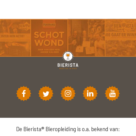
De Bierista® Bieropleiding is o.a. bekend van: