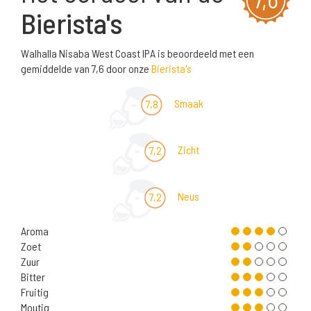
Bierista's
Walhalla Nisaba West Coast IPA is beoordeeld met een
gemiddelde van 7,6 door onze
Bierista's
Smaak
7,8
Zicht
7,2
Neus
7,2
Aroma
Zoet
Zuur
Bitter
Fruitig
Moutig