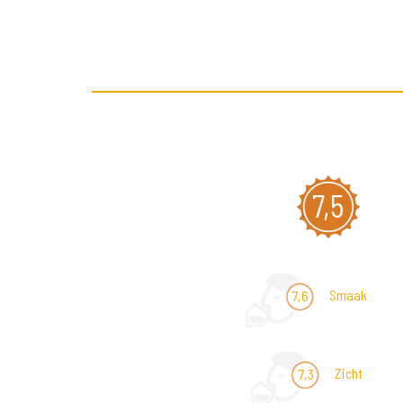
7,5
Smaak
7,6
Zicht
7,3