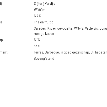
j
Slijterij Pardijs
Witbier
5.7%
ie
Fris en fruitig
Salades, Kip en gevogelte, Witvis, Vette vis, Jon
romige kazen
mp.
6 °C
33 cl
oment
Terras, Barbecue, In goed gezelschap, Bij het ete
Bovengistend