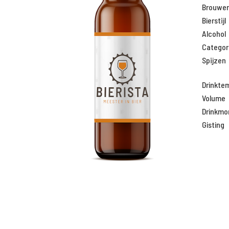
Brouweri
Bierstijl
Alcohol
Categor
Spijzen
Drinkte
Volume
Drinkm
Gisting