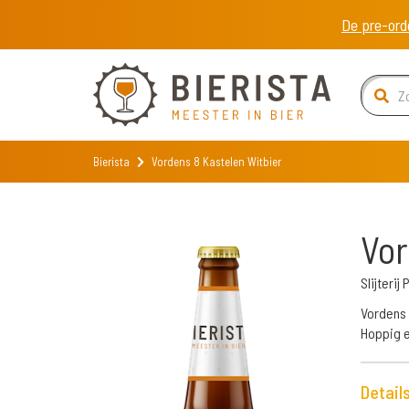
De pre-ord
Bierista
Vordens 8 Kastelen Witbier
Vor
Slijterij
Vordens 
Hoppig e
Detail