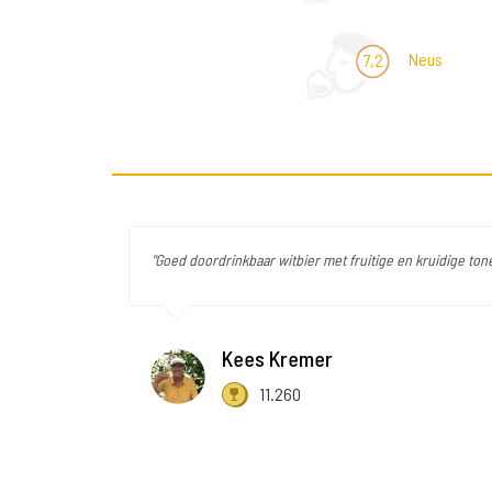
Neus
7,2
"Goed doordrinkbaar witbier met fruitige en kruidige ton
Kees Kremer
11.260