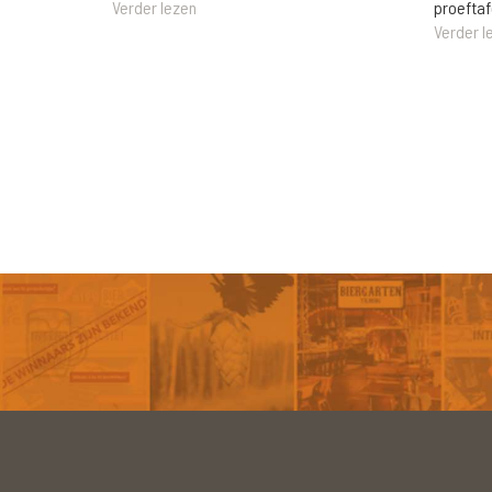
Verder lezen
proeftaf
Verder l