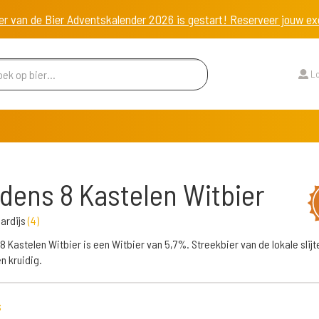
er van de Bier Adventskalender 2026 is gestart! Reserveer jouw 
Lo
dens 8 Kastelen Witbier
 Pardijs
(
4
)
8 Kastelen Witbier is een Witbier van 5,7%. Streekbier van de lokale slijt
n kruidig.
s