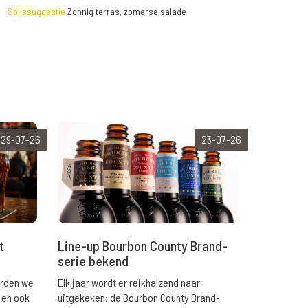
Spijssuggestie
Zonnig terras, zomerse salade
29-07-26
23-07-26
t
Line-up Bourbon County Brand-
serie bekend
orden we
Elk jaar wordt er reikhalzend naar
 en ook
uitgekeken: de Bourbon County Brand-