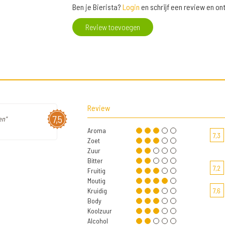
Ben je Bierista?
Login
en schrijf een review en o
Review toevoegen
Review
7,5
en"
Aroma
7,3
Zoet
Zuur
Bitter
7,2
Fruitig
Moutig
Kruidig
7,6
Body
Koolzuur
Alcohol