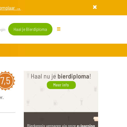
exemplaar →
Haal je Bierdiploma
gin
7,5
er.