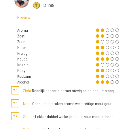
13.288
Review
Aroma
Zoet
Zuur
Bitter
Fruitig
Moutig
Kruidig
Body
Koolzuur
Alcohol
7,4
Zicht
Redelijk donker bier met stevig beige schuimkraag.
7,4
Neus
Geen uitgesproken aroma wel prettige mout geur.
7,8
Smaak
Lekker dubbel welke je niet te koud moet drinken.