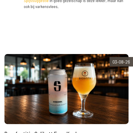
Spijssuggestie
In goed gezelschap is deze lekker, maar kan
ook bij varkensvlees,
03-08-26