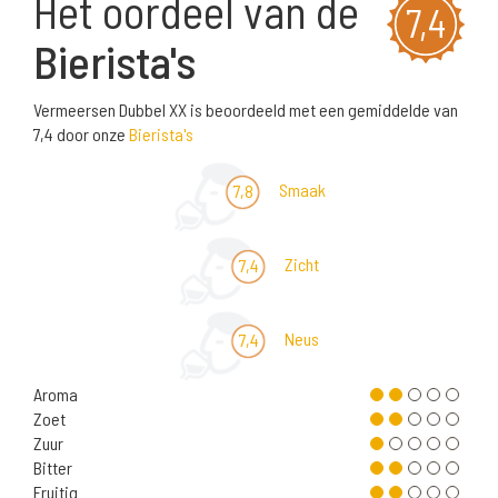
Het oordeel van de
7,4
Bierista's
Vermeersen Dubbel XX is beoordeeld met een gemiddelde van
7,4 door onze
Bierista's
Smaak
7,8
Zicht
7,4
Neus
7,4
Aroma
Zoet
Zuur
Bitter
Fruitig