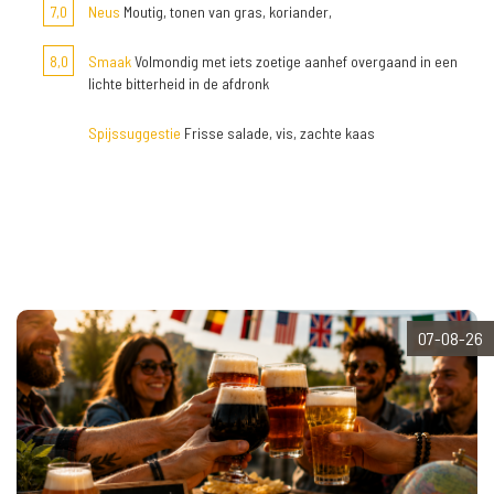
7,0
Neus
Moutig, tonen van gras, koriander,
8,0
Smaak
Volmondig met iets zoetige aanhef overgaand in een
lichte bitterheid in de afdronk
Spijssuggestie
Frisse salade, vis, zachte kaas
07-08-26