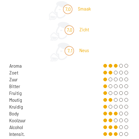
Smaak
7,0
Zicht
7,0
Neus
7,1
Aroma
Zoet
Zuur
Bitter
Fruitig
Moutig
Kruidig
Body
Koolzuur
Alcohol
Intensit.