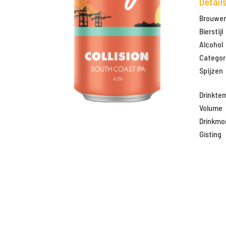
Detail
Brouweri
Bierstijl
Alcohol
Categor
Spijzen
Drinkte
Volume
Drinkm
Gisting