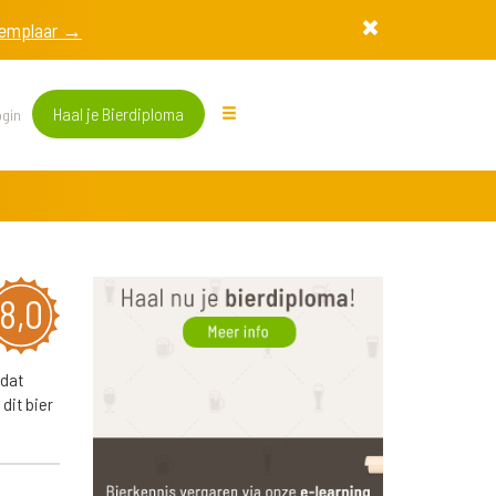
exemplaar →
Haal je Bierdiploma
gin
8,0
 dat
dit bier