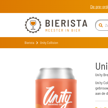
De pre-ord
Bierista
Unity Collision
Uni
Unity Br
Unity Co
gebrouwe
aan de d