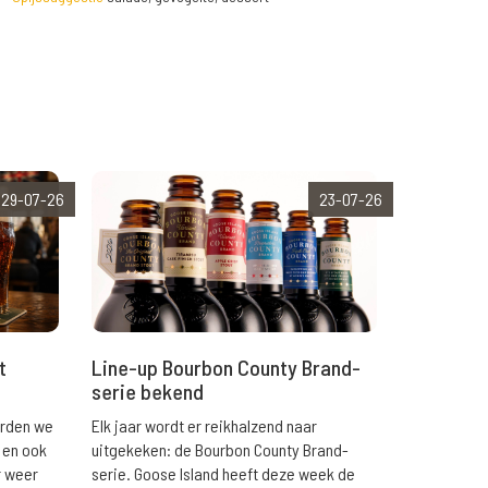
29-07-26
23-07-26
t
Line-up Bourbon County Brand-
serie bekend
orden we
Elk jaar wordt er reikhalzend naar
 en ook
uitgekeken: de Bourbon County Brand-
r weer
serie. Goose Island heeft deze week de