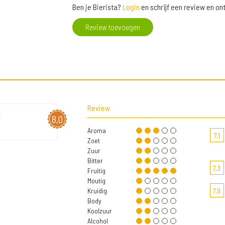
Ben je Bierista?
Login
en schrijf een review en o
Review toevoegen
Review
8,0
Aroma
7,1
Zoet
Zuur
Bitter
7,3
Fruitig
Moutig
Kruidig
7,9
Body
Koolzuur
Alcohol