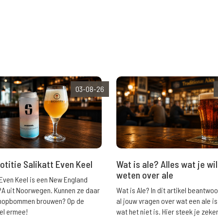
03-08-26
Wat is ale? Alles wat je wil
otitie Salikatt Even Keel
weten over ale
 Even Keel is een New England
Wat is Ale? In dit artikel beantwo
PA uit Noorwegen. Kunnen ze daar
al jouw vragen over wat een ale is
e hopbommen brouwen? Op de
wat het niet is. Hier steek je zeke
el ermee!