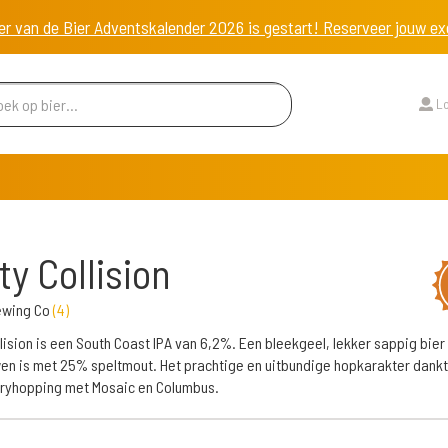
er van de Bier Adventskalender 2026 is gestart! Reserveer jouw 
Lo
ty Collision
ewing Co
(
4
)
llision is een South Coast IPA van 6,2%. Een bleekgeel, lekker sappig bier
n is met 25% speltmout. Het prachtige en uitbundige hopkarakter dankt 
ryhopping met Mosaic en Columbus.