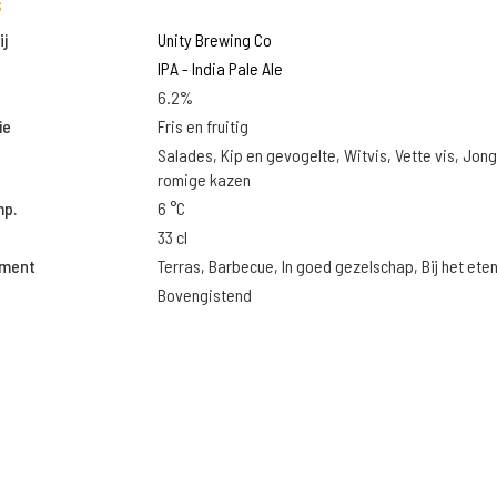
s
j
Unity Brewing Co
IPA - India Pale Ale
6.2%
ie
Fris en fruitig
Salades, Kip en gevogelte, Witvis, Vette vis, Jon
romige kazen
mp.
6 °C
33 cl
oment
Terras, Barbecue, In goed gezelschap, Bij het ete
Bovengistend