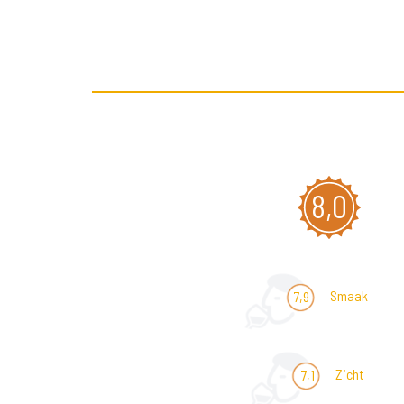
8,0
Smaak
7,9
Zicht
7,1