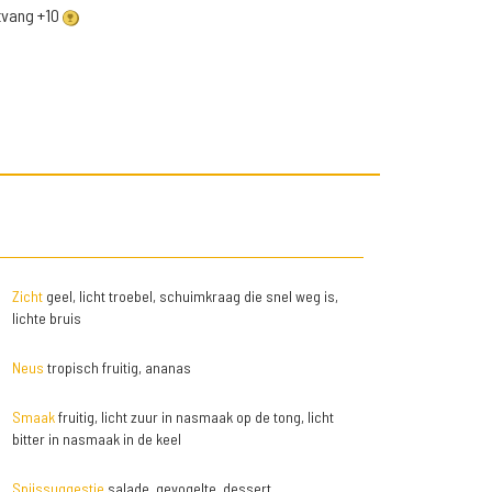
ntvang +10
Zicht
geel, licht troebel, schuimkraag die snel weg is,
lichte bruis
Neus
tropisch fruitig, ananas
Smaak
fruitig, licht zuur in nasmaak op de tong, licht
bitter in nasmaak in de keel
Spijssuggestie
salade, gevogelte, dessert