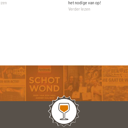
het nodige van op!
ezen
Verder lezen