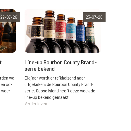
29-07-26
23-07-26
t
Line-up Bourbon County Brand-
serie bekend
orden we
Elk jaar wordt er reikhalzend naar
 en ook
uitgekeken: de Bourbon County Brand-
r weer
serie. Goose Island heeft deze week de
line-up bekend gemaakt.
Verder lezen