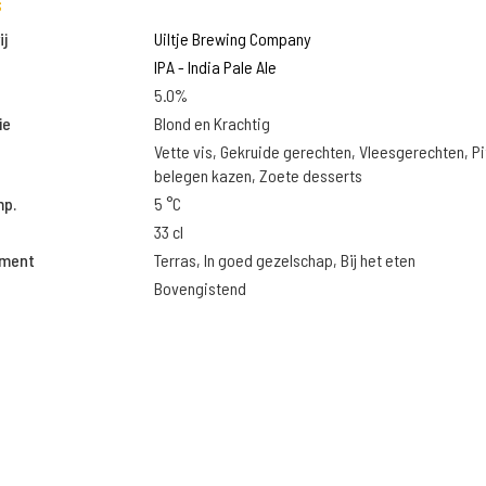
s
j
Uiltje Brewing Company
IPA - India Pale Ale
5.0%
ie
Blond en Krachtig
Vette vis, Gekruide gerechten, Vleesgerechten, Pi
belegen kazen, Zoete desserts
mp.
5 °C
33 cl
oment
Terras, In goed gezelschap, Bij het eten
Bovengistend