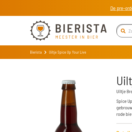
De pre-ord
Bierista
Uiltje Spice Up Your Live
Uil
Uiltje 
Spice Up
gebrouw
rode bie