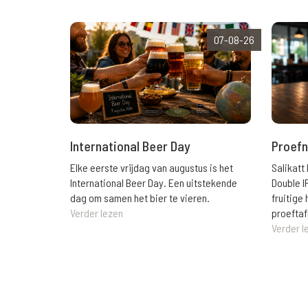
07-08-26
International Beer Day
Proefn
Elke eerste vrijdag van augustus is het
Salikatt
International Beer Day. Een uitstekende
Double I
dag om samen het bier te vieren.
fruitig
Verder lezen
proeftaf
Verder l