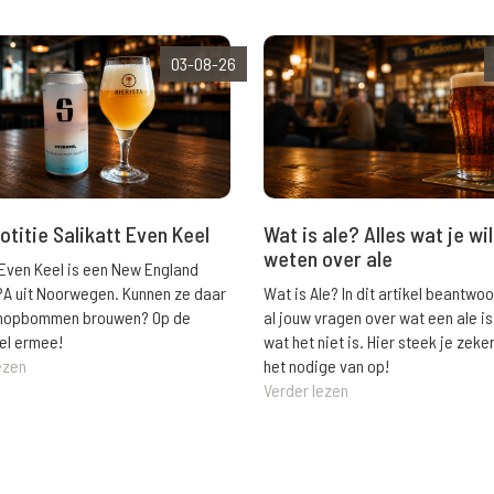
03-08-26
Wat is ale? Alles wat je wil
otitie Salikatt Even Keel
weten over ale
 Even Keel is een New England
Wat is Ale? In dit artikel beantwo
PA uit Noorwegen. Kunnen ze daar
al jouw vragen over wat een ale is
e hopbommen brouwen? Op de
wat het niet is. Hier steek je zeke
el ermee!
het nodige van op!
ezen
Verder lezen