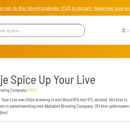
er van de Bier Adventskalender 2026 is gestart! Reserveer jouw 
Lo
tje Spice Up Your Live
Brewing Company
(
262
)
 Your Live van Uiltje brewing is een Blond IPA met 5% alcohol. Het bier is
en in samenwerking met Alphabet Brewing Company. Dit bier gebrouwen
tjes!