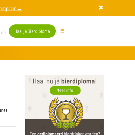
exemplaar →
Haal je Bierdiploma
gin
 met