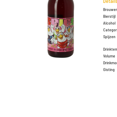
Detail
Brouweri
Bierstijl
Alcohol
Categor
Spijzen
Drinkte
Volume
Drinkm
Gisting