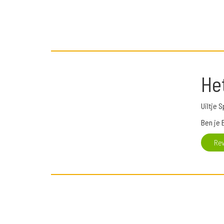
He
Uiltje 
Ben je 
Re