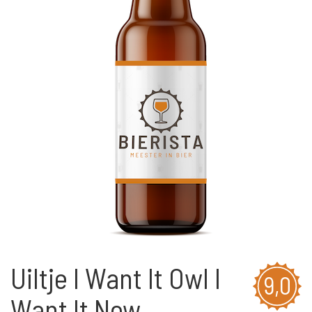
Uiltje I Want It Owl I
9,0
Want It Now