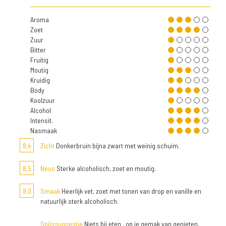
Aroma
Zoet
Zuur
Bitter
Fruitig
Moutig
Kruidig
Body
Koolzuur
Alcohol
Intensit.
Nasmaak
8,4
Zicht
Donkerbruin bijna zwart met weinig schuim.
8,5
Neus
Sterke alcoholisch, zoet en moutig.
9,0
Smaak
Heerlijk vet, zoet met tonen van drop en vanille en
natuurlijk sterk alcoholisch.
Spijssuggestie
Niets bij eten , op je gemak van genieten.