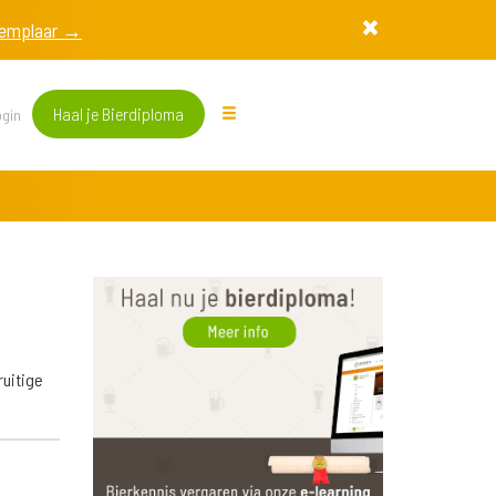
exemplaar →
Haal je Bierdiploma
gin
ruitige