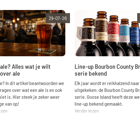
29-07-26
ale? Alles wat je wilt
Line-up Bourbon County B
over ale
serie bekend
le? In dit artikel beantwoorden we
Elk jaar wordt er reikhalzend naar
vragen over wat een ale is en ook
uitgekeken: de Bourbon County B
niet is. Hier steek je zeker weer
serie. Goose Island heeft deze w
ge van op!
line-up bekend gemaakt.
ezen
Verder lezen