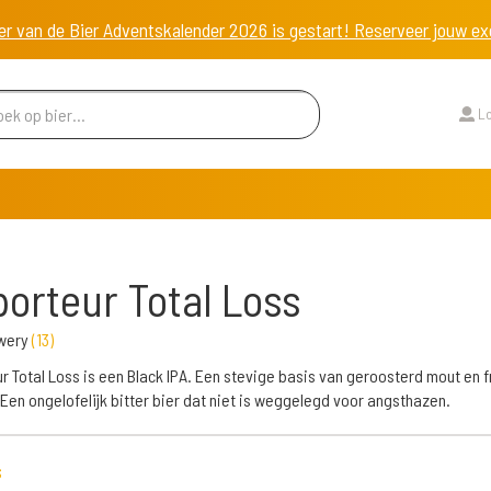
er van de Bier Adventskalender 2026 is gestart! Reserveer jouw 
Lo
porteur Total Loss
wery
(
13
)
ur Total Loss is een Black IPA. Een stevige basis van geroosterd mout en f
Een ongelofelijk bitter bier dat niet is weggelegd voor angsthazen.
s