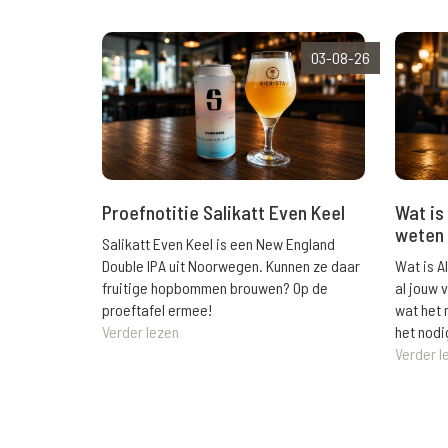
03-08-26
Wat is 
Proefnotitie Salikatt Even Keel
weten 
Salikatt Even Keel is een New England
Wat is A
Double IPA uit Noorwegen. Kunnen ze daar
al jouw 
fruitige hopbommen brouwen? Op de
wat het 
proeftafel ermee!
het nodi
Verder lezen
Verder l