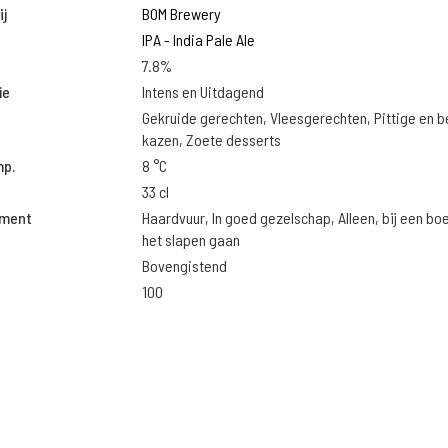
j
BOM Brewery
IPA - India Pale Ale
7.8%
ie
Intens en Uitdagend
Gekruide gerechten, Vleesgerechten, Pittige en 
kazen, Zoete desserts
mp.
8 °C
33 cl
oment
Haardvuur, In goed gezelschap, Alleen, bij een bo
het slapen gaan
Bovengistend
100