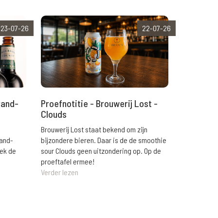
23-07-26
22-07-26
rand-
Proefnotitie - Brouwerij Lost -
Clouds
Brouwerij Lost staat bekend om zijn
rand-
bijzondere bieren. Daar is de de smoothie
eek de
sour Clouds geen uitzondering op. Op de
proeftafel ermee!
Verder lezen