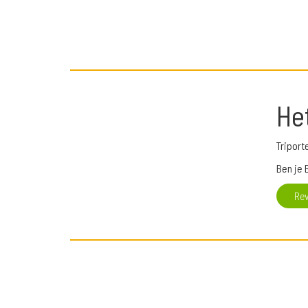
He
Triport
Ben je 
Re