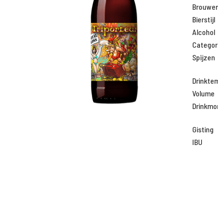
Brouweri
Bierstijl
Alcohol
Categor
Spijzen
Drinkte
Volume
Drinkm
Gisting
IBU