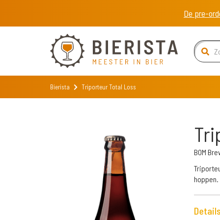
De pre-ord
Bierista
Triporteur Total Loss
Tri
BOM Bre
Triporte
hoppen. 
Detail