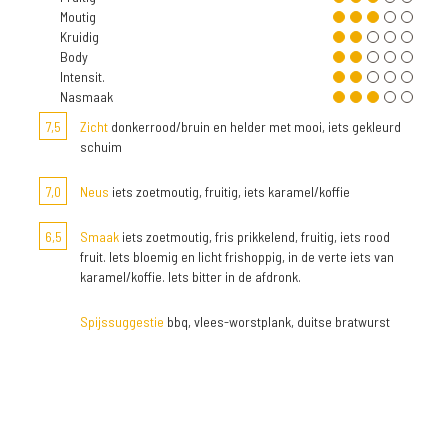
Moutig
Kruidig
Body
Intensit.
Nasmaak
7,5
Zicht
donkerrood/bruin en helder met mooi, iets gekleurd
schuim
7,0
Neus
iets zoetmoutig, fruitig, iets karamel/koffie
6,5
Smaak
iets zoetmoutig, fris prikkelend, fruitig, iets rood
fruit. Iets bloemig en licht frishoppig, in de verte iets van
karamel/koffie. Iets bitter in de afdronk.
Spijssuggestie
bbq, vlees-worstplank, duitse bratwurst