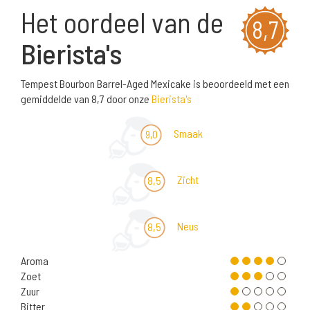
Het oordeel van de
8,7
Bierista's
Tempest Bourbon Barrel-Aged Mexicake is beoordeeld met een
gemiddelde van 8,7 door onze
Bierista's
Smaak
9,0
Zicht
8,5
Neus
8,5
Aroma
Zoet
Zuur
Bitter