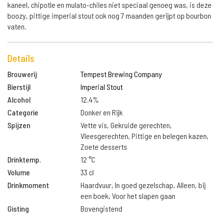
kaneel, chipotle en mulato-chiles niet speciaal genoeg was, is deze
boozy, pittige imperial stout ook nog 7 maanden gerijpt op bourbon
vaten.
Details
Brouwerij
Tempest Brewing Company
Bierstijl
Imperial Stout
Alcohol
12.4%
Categorie
Donker en Rijk
Spijzen
Vette vis, Gekruide gerechten,
Vleesgerechten, Pittige en belegen kazen,
Zoete desserts
Drinktemp.
12 °C
Volume
33 cl
Drinkmoment
Haardvuur, In goed gezelschap, Alleen, bij
een boek, Voor het slapen gaan
Gisting
Bovengistend