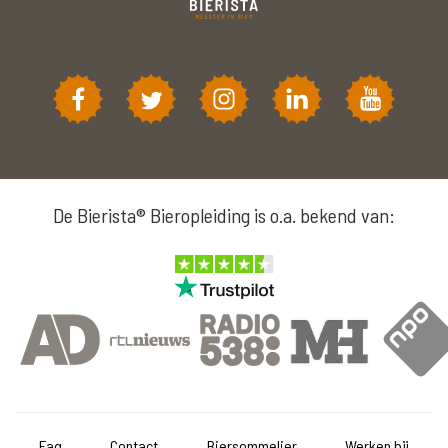
De Bierista® Bieropleiding is o.a. bekend van:
Faq
Contact
Biersommelier
Werken bij