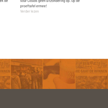
eek de
sour Clouds geen uitzondering op. Op de
proeftafel ermee!
Verder lezen