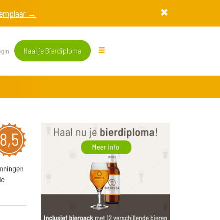
exemplaar →
Haal je Bierdiploma
gin
8,5
anningen
le