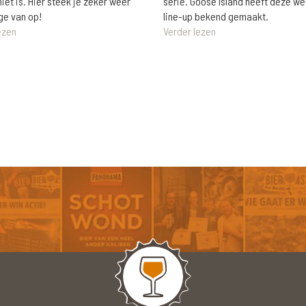
niet is. Hier steek je zeker weer
serie. Goose Island heeft deze w
ge van op!
line-up bekend gemaakt.
ezen
Verder lezen