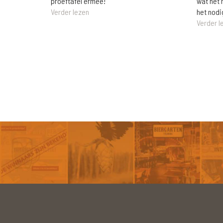
wat het 
proeftafel ermee!
het nodi
Verder lezen
Verder l