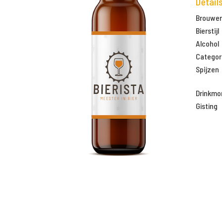
Detail
Brouweri
Bierstijl
Alcohol
Categor
Spijzen
Drinkm
Gisting