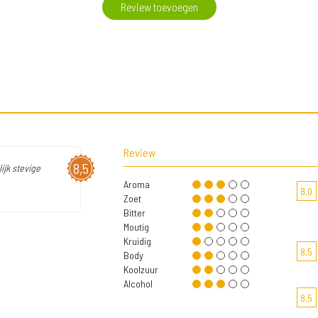
Review toevoegen
Review
8,5
ijk stevige
Aroma
8,0
Zoet
Bitter
Moutig
Kruidig
8,5
Body
Koolzuur
Alcohol
8,5