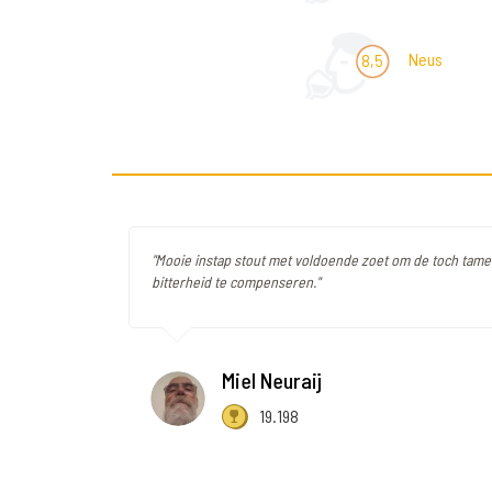
Neus
8,5
"Mooie instap stout met voldoende zoet om de toch tamel
bitterheid te compenseren."
Miel Neuraij
19.198