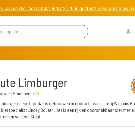
er van de Bier Adventskalender 2026 is gestart! Reserveer jouw 
Lo
ute Limburger
ouwerij Eindhoven
(
76
)
imburger is een bier dat is gebrouwen in opdracht van slijterij Wijnhuis P
 bierspecialist Lindsy Bouten. Het is een rijk en doordrinkbaar bier met al
trekken van een Stout.