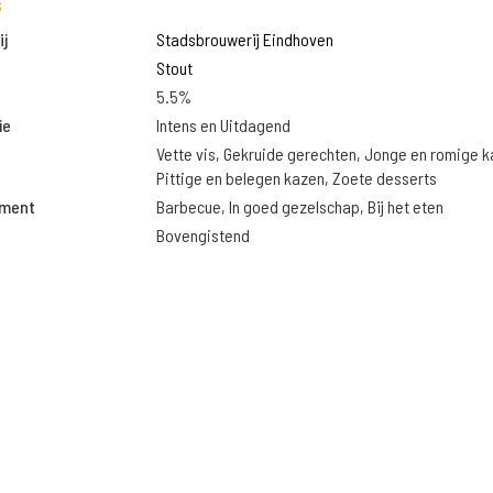
s
j
Stadsbrouwerij Eindhoven
Stout
5.5%
ie
Intens en Uitdagend
Vette vis, Gekruide gerechten, Jonge en romige k
Pittige en belegen kazen, Zoete desserts
oment
Barbecue, In goed gezelschap, Bij het eten
Bovengistend