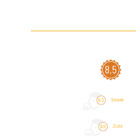
8,5
Smaak
8,5
Zicht
8,0