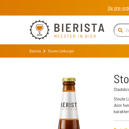
De pre-ord
Bierista
Stoute Limburger
Sto
Stadsbr
Stoute L
door hun
karakter