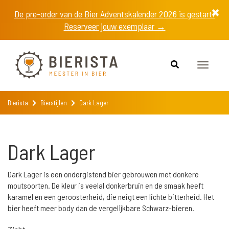
De pre-order van de Bier Adventskalender 2026 is gestart!
Reserveer jouw exemplaar →
Toggle
navigat
Bierista
Bierstijlen
Dark Lager
Dark Lager
Dark Lager is een ondergistend bier gebrouwen met donkere
moutsoorten. De kleur is veelal donkerbruin en de smaak heeft
karamel en een geroosterheid, die neigt een lichte bitterheid. Het
bier heeft meer body dan de vergelijkbare Schwarz-bieren.