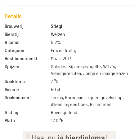
Details
Brouwerij
Stiegl
Bierstijl
Weizen
Alcohol
5.2%
Categorie
Fris en fruitig
Best beoordeeld
Maart 2017
Spijzen
Salades, Kip en gevogelte, Witvis,
Vleesgerechten, Jonge en romige kazen
Drinktemp.
7 °C
Volume
50 cl
Drinkmoment
Terras, Barbecue, In goed gezelschap,
Alleen, bij een boek, Bij het eten
Gisting
Bovengistend
Plato
12.0 °P