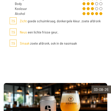
Body
Koolzuur
Alcohol
7,5
Zicht
goede schuimkraag, donkergele kleur. zoete afdronk
7,5
Neus
een lichte frisse geur,
7,5
Smaak
zoete afdronk, ook in de nasmaak
03-08-26