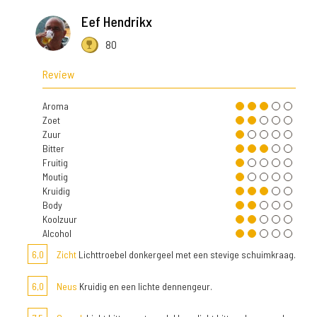
Eef Hendrikx
80
Review
Aroma
Zoet
Zuur
Bitter
Fruitig
Moutig
Kruidig
Body
Koolzuur
Alcohol
6,0
Zicht
Lichttroebel donkergeel met een stevige schuimkraag.
6,0
Neus
Kruidig en een lichte dennengeur.