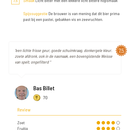
7,5
Smaak
Licht bitter met een lekkere licht bittere hopsmaak
Spijssuggestie
De brouwer is van mening dat dit bier prima
past bij een pastei, gebakken vis en zeevruchten.
7,5
"een lichte frisse geur, goede schuimkraag, donkergele kleur.
zoete afdronk, ook in de nasmaak, een bovengistende Weisse
van spelt, ongefilterd "
Bas Billet
70
Review
Zoet
Fruitig