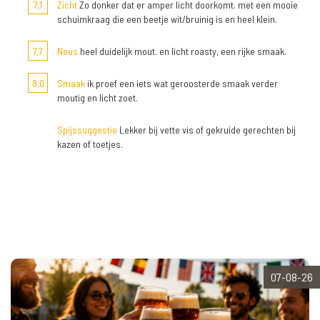
7,1
Zicht
Zo donker dat er amper licht doorkomt. met een mooie
schuimkraag die een beetje wit/bruinig is en heel klein.
7,7
Neus
heel duidelijk mout. en licht roasty, een rijke smaak.
8,0
Smaak
ik proef een iets wat geroosterde smaak verder
moutig en licht zoet.
Spijssuggestie
Lekker bij vette vis of gekruide gerechten bij
kazen of toetjes.
07-08-26