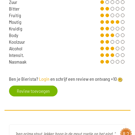
Zuur
Bitter
Fruitig
Moutig
Kruidig
Body
Koolzuur
Alcohol
Intensit.
Nasmaak
Ben je Bierista?
Login
en schrijf een review en ontvang +10
Review toevoegen
8,2
"een prima stout. lekker hoog in de mout zoetje op het eind. "