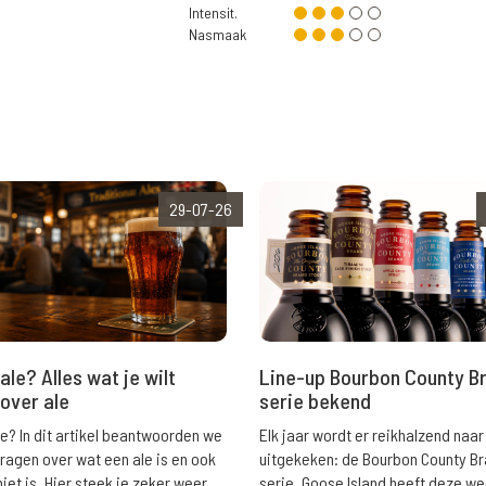
Intensit.
Nasmaak
29-07-26
ale? Alles wat je wilt
Line-up Bourbon County B
over ale
serie bekend
le? In dit artikel beantwoorden we
Elk jaar wordt er reikhalzend naar
vragen over wat een ale is en ook
uitgekeken: de Bourbon County B
niet is. Hier steek je zeker weer
serie. Goose Island heeft deze w