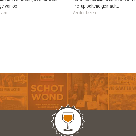
ge van op!
line-up bekend gemaakt.
ezen
Verder lezen