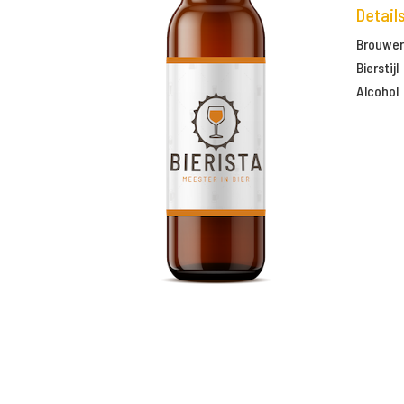
Detail
Brouweri
Bierstijl
Alcohol