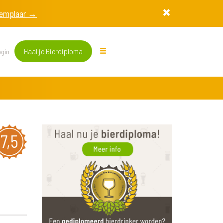
exemplaar →
Haal je Bierdiploma
gin
7,5