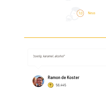
Neus
7,0
"zoetig, karamel, alcohol"
Ramon de Koster
56.445