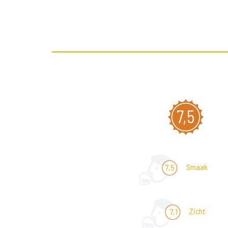
7,5
Smaak
7,5
Zicht
7,1