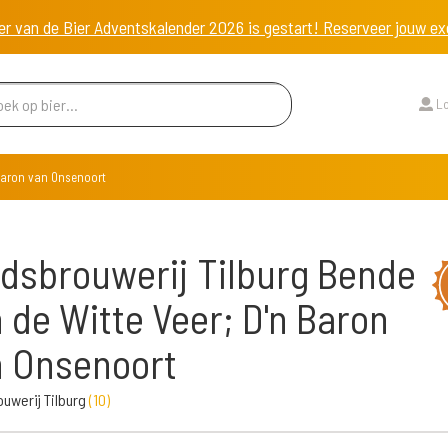
er van de Bier Adventskalender 2026 is gestart! Reserveer jouw 
Lo
 Baron van Onsenoort
dsbrouwerij Tilburg Bende
 de Witte Veer; D'n Baron
 Onsenoort
uwerij Tilburg
(
10
)