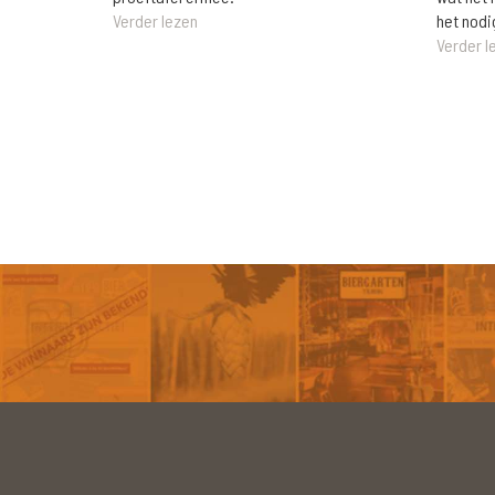
het nodi
Verder lezen
Verder l