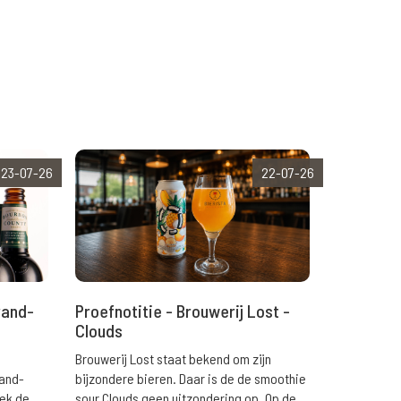
23-07-26
22-07-26
rand-
Proefnotitie - Brouwerij Lost -
Clouds
Brouwerij Lost staat bekend om zijn
rand-
bijzondere bieren. Daar is de de smoothie
eek de
sour Clouds geen uitzondering op. Op de