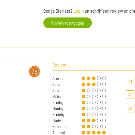
Ben je Bierista?
Login
en schrijf een review en o
Review toevoegen
Review
7,5
Aroma
7,1
Zoet
Zuur
7,0
Bitter
Fruitig
Moutig
7,5
Kruidig
Body
Koolzuur
Alcohol