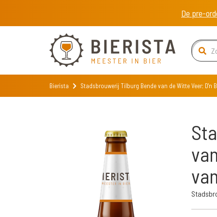
De pre-ord
Bierista
Stadsbrouwerij Tilburg Bende van de Witte Veer; D'n
Sta
van
van
Stadsbro