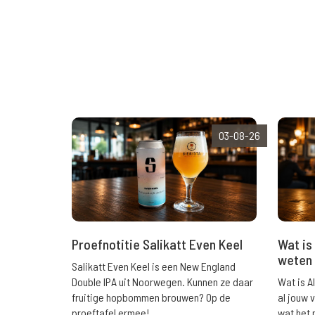
03-08-26
Wat is 
Proefnotitie Salikatt Even Keel
weten 
Salikatt Even Keel is een New England
Wat is A
Double IPA uit Noorwegen. Kunnen ze daar
al jouw 
fruitige hopbommen brouwen? Op de
wat het 
proeftafel ermee!