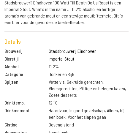
Stadsbrouwerij Eindhoven 100 Watt Till Death Do Us Roast is een
Imperial Stout. What's in the name ... 11,2% alcohol en heftige
aroma's van gebrande mout en een stevige moutbitterheid. Dit is
een bier voor de gevorderde bierliefhebber.
Details
Brouwerij
Stadsbrouwerij Eindhoven
Bierstijl
Imperial Stout
Alcohol
11.2%
Categorie
Donker en Rijk
Spijzen
Vette vis, Gekruide gerechten,
Vleesgerechten, Pittige en belegen kazen,
Zoete desserts
Drinktemp.
12 °C
Drinkmoment
Haardvuur, In goed gezelschap, Alleen, bij
een boek, Voor het slapen gaan
Gisting
Bovengistend
Hopsoorten
Tomahawk