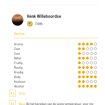
Henk Willeboordse
7.695
Review
Aroma
Zoet
Zuur
Bitter
Fruitig
Moutig
Kruidig
Body
Koolzuur
Alcohol
8,2
Zicht
8,2
Neus
Bij het bereiken van de juiste temperatuur, voor mij