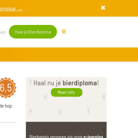
exemplaar →
Haal je Bierdiploma
gin
6,5
 de hop