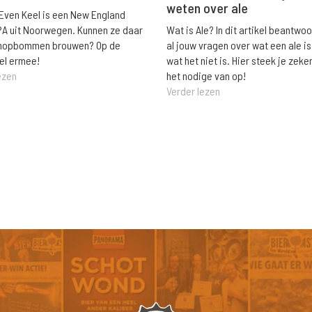
weten over ale
 Even Keel is een New England
Wat is Ale? In dit artikel beantwo
PA uit Noorwegen. Kunnen ze daar
al jouw vragen over wat een ale is
e hopbommen brouwen? Op de
wat het niet is. Hier steek je zeke
el ermee!
het nodige van op!
ezen
Verder lezen