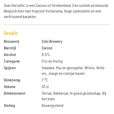
Solo Horiatiki is een Saison uit Griekenland. Een rustiek en klassiek
Belgisch bier met tropisch fruitaroma, hoge carbonatie en een
verfrissend karakter.
Details
Brouwerij
Solo Brewery
Bierstijl
Saison
Alcohol
6.5%
Categorie
Fris en fruitig
Spijzen
Salades, Kip en gevogelte, Witvis, Vette
vis, Jonge en romige kazen
Drinktemp.
7 °C
Volume
33 cl
Drinkmoment
Terras, Barbecue, In goed gezelschap, Bij
het eten
Gisting
Bovengistend