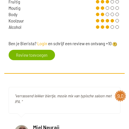
Fruitig
Moutig
Body
Koolzuur
Alcohol
Ben je Bierista?
Login
en schrijf een review en ontvang +10
Review toevoegen
9,0
"verrassend lekker biertje, mooie mix van typische saison met
IPA. "
Miel Neuraij