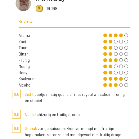
19.198
Review
Aroma
Zoet
Zuur
Bitter
Fruitig
Moutig
Body
Koolzuur
Alcohol
9,5
Zicht
beetje mistig geel bier met royaal wit schuim, romig
en stabiel
9,0
Neus
lichtzurig en fruitig aroma
9,0
Smaak
zurige saisontrekken vermengd met fruitige
hopsmaken. sprankelend mondgevoel met fruitig droge