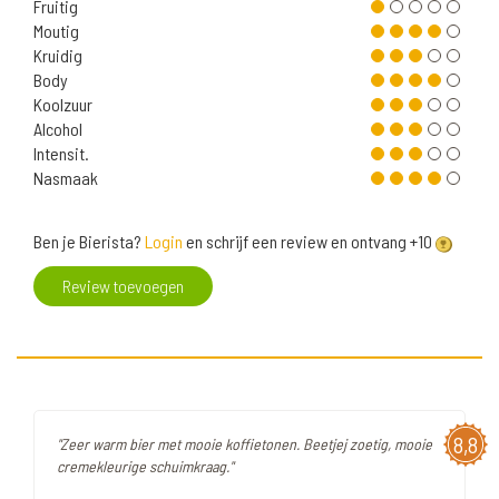
Fruitig
Moutig
Kruidig
Body
Koolzuur
Alcohol
Intensit.
Nasmaak
Ben je Bierista?
Login
en schrijf een review en ontvang +10
Review toevoegen
8,8
"Zeer warm bier met mooie koffietonen. Beetjej zoetig, mooie
cremekleurige schuimkraag."