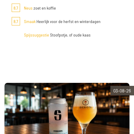
8,7
Neus
zoet en koffie
8,7
Smaak
Heerlijk voor de herfst en winterdagen
Spijssuggestie
Stoofpotje, of oude kaas
03-08-26