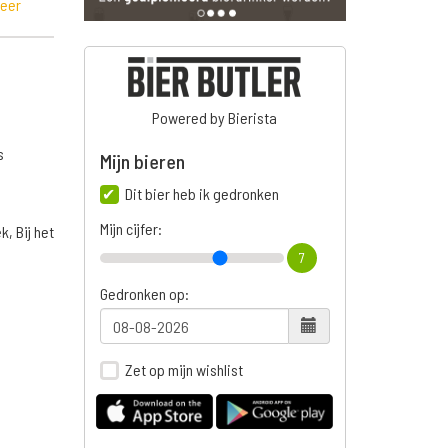
meer
Powered by Bierista
s
Mijn bieren
Dit bier heb ik gedronken
Mijn cijfer:
, Bij het
7
Gedronken op:
Zet op mijn wishlist