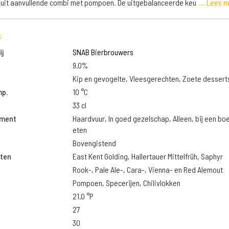
uit aanvullende combi met pompoen. De uitgebalanceerde keu
... Lees 
s
j
SNAB Bierbrouwers
9.0%
Kip en gevogelte, Vleesgerechten, Zoete dessert
mp.
10 °C
33 cl
oment
Haardvuur, In goed gezelschap, Alleen, bij een boek
eten
Bovengistend
ten
East Kent Golding, Hallertauer Mittelfrüh, Saphyr
Rook-, Pale Ale-, Cara-, Vienna- en Red Alemout
Pompoen, Specerijen, Chilivlokken
21.0 °P
27
30