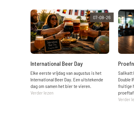
07-08-26
International Beer Day
Proefn
Elke eerste vrijdag van augustus is het
Salikatt
International Beer Day. Een uitstekende
Double I
dag om samen het bier te vieren.
fruitig
Verder lezen
proeftaf
Verder l