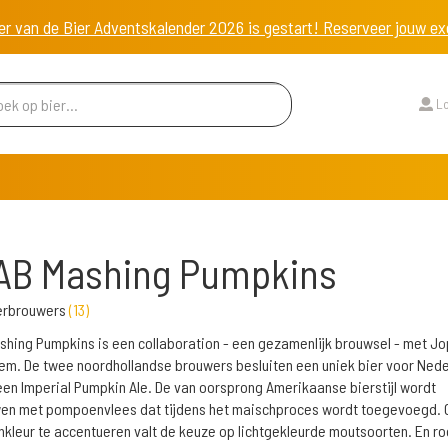
er van de Bier Adventskalender 2026 is gestart! Reserveer jouw 
Lo
AB Mashing Pumpkins
erbrouwers
(
13
)
hing Pumpkins is een collaboration - een gezamenlijk brouwsel - met Jo
lem. De twee noordhollandse brouwers besluiten een uniek bier voor Nede
en Imperial Pumpkin Ale. De van oorsprong Amerikaanse bierstijl wordt
en met pompoenvlees dat tijdens het maischproces wordt toegevoegd. 
leur te accentueren valt de keuze op lichtgekleurde moutsoorten. En r