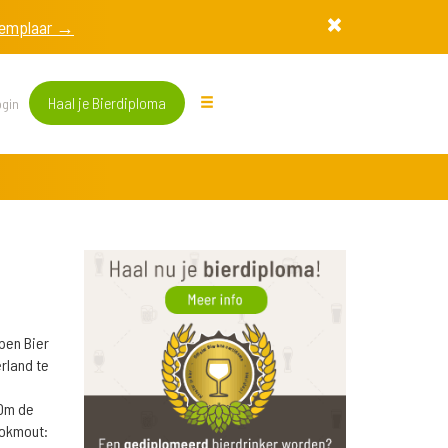
exemplaar →
Haal je Bierdiploma
gin
pen Bier
rland te
Om de
ookmout: