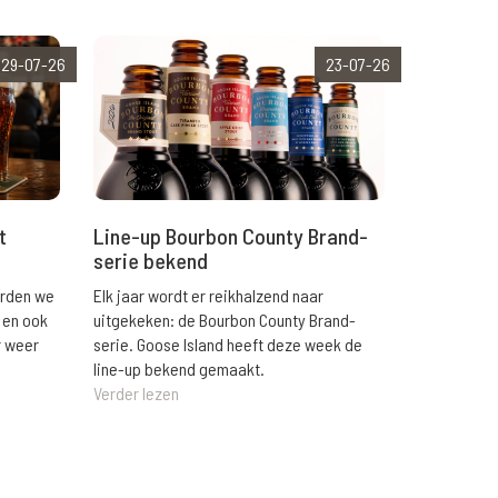
29-07-26
23-07-26
t
Line-up Bourbon County Brand-
serie bekend
orden we
Elk jaar wordt er reikhalzend naar
 en ook
uitgekeken: de Bourbon County Brand-
r weer
serie. Goose Island heeft deze week de
line-up bekend gemaakt.
Verder lezen