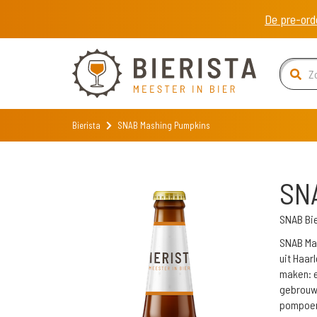
De pre-ord
Bierista
SNAB Mashing Pumpkins
SN
SNAB Bi
SNAB Mas
uit Haar
maken: e
gebrouw
pompoenk