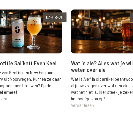
03-08-26
Wat is ale? Alles wat je wil
otitie Salikatt Even Keel
weten over ale
 Even Keel is een New England
Wat is Ale? In dit artikel beantwo
PA uit Noorwegen. Kunnen ze daar
al jouw vragen over wat een ale is
e hopbommen brouwen? Op de
wat het niet is. Hier steek je zeke
el ermee!
het nodige van op!
ezen
Verder lezen