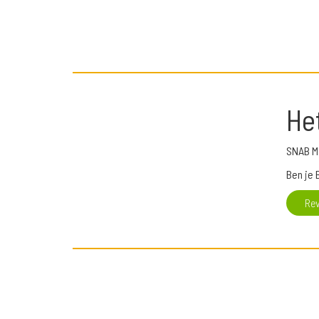
He
SNAB M
Ben je 
Re