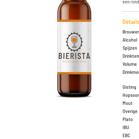
een rond
Detail
Brouweri
Alcohol
Spijzen
Drinkte
Volume
Drinkm
Gisting
Hopsoor
Mout
Overige
Plato
IBU
EBC