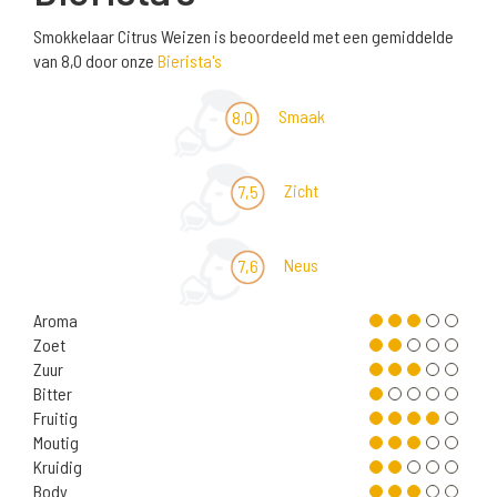
Smokkelaar Citrus Weizen is beoordeeld met een gemiddelde
van 8,0 door onze
Bierista's
Smaak
8,0
Zicht
7,5
Neus
7,6
Aroma
Zoet
Zuur
Bitter
Fruitig
Moutig
Kruidig
Body