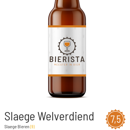
Slaege Welverdiend
7,5
Slaege Bieren
(
9
)