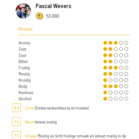
Pascal Wevers
53.890
Review
Aroma
Zoet
Zuur
Bitter
Fruitig
Moutig
Kruidig
Body
Koolzuur
Alcohol
8,0
Zicht
Donkeramberkleurig en troebel
7,5
Neus
Ietwat zoetig
7,5
Smaak
Moutig en licht fruitige smaak en ietwat zoetig in de