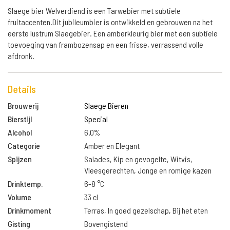
Slaege bier Welverdiend is een Tarwebier met subtiele
fruitaccenten.Dit jubileumbier is ontwikkeld en gebrouwen na het
eerste lustrum Slaegebier. Een amberkleurig bier met een subtiele
toevoeging van frambozensap en een frisse, verrassend volle
afdronk.
Details
Brouwerij
Slaege Bieren
Bierstijl
Special
Alcohol
6.0%
Categorie
Amber en Elegant
Spijzen
Salades, Kip en gevogelte, Witvis,
Vleesgerechten, Jonge en romige kazen
Drinktemp.
6-8 °C
Volume
33 cl
Drinkmoment
Terras, In goed gezelschap, Bij het eten
Gisting
Bovengistend